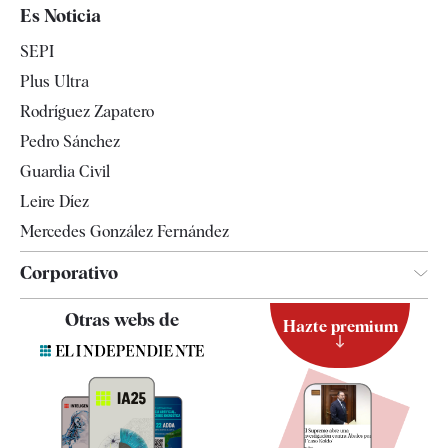
España
Es Noticia
Economía
SEPI
Internacional
Plus Ultra
Gente
Rodríguez Zapatero
Televisión
Pedro Sánchez
Tendencias
Guardia Civil
Leire Díez
Mercedes González Fernández
Corporativo
Contacto
Otras webs de
Hazte premium
Suscripción
Newsletter
Apps
Quiénes somos