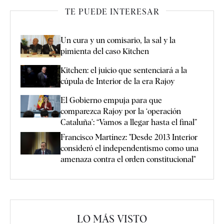
TE PUEDE INTERESAR
Un cura y un comisario, la sal y la
pimienta del caso Kitchen
Kitchen: el juicio que sentenciará a la
cúpula de Interior de la era Rajoy
El Gobierno empuja para que
comparezca Rajoy por la ‘operación
Cataluña’: “Vamos a llegar hasta el final”
Francisco Martínez: "Desde 2013 Interior
consideró el independentismo como una
amenaza contra el orden constitucional"
LO MÁS VISTO