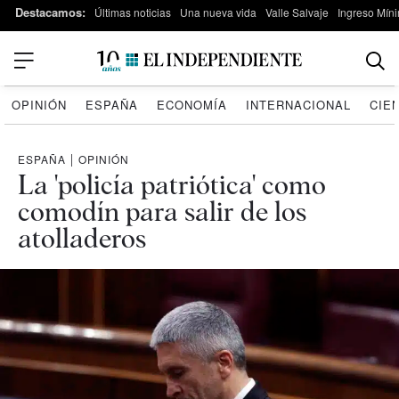
Destacamos:
Últimas noticias
Una nueva vida
Valle Salvaje
Ingreso Míni
OPINIÓN
ESPAÑA
ECONOMÍA
INTERNACIONAL
CIE
ESPAÑA
|
OPINIÓN
La 'policía patriótica' como
comodín para salir de los
atolladeros