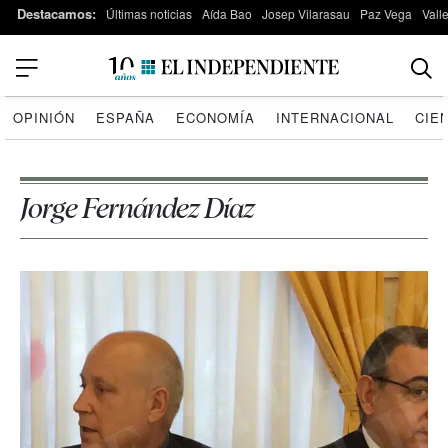
Destacamos:
Últimas noticias
Aída Bao
Josep Vilarasau
Paz Vega
Vall
OPINIÓN
ESPAÑA
ECONOMÍA
INTERNACIONAL
CIE
Jorge Fernández Díaz