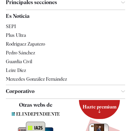
Principales secciones
España
Es Noticia
Economía
SEPI
Internacional
Plus Ultra
Gente
Rodríguez Zapatero
Televisión
Pedro Sánchez
Tendencias
Guardia Civil
Leire Díez
Mercedes González Fernández
Corporativo
Contacto
Otras webs de
Hazte premium
Suscripción
Newsletter
Apps