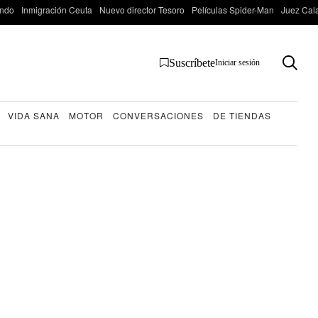
ondo
Inmigración Ceuta
Nuevo director Tesoro
Películas Spider-Man
Juez Cal
Suscríbete
Iniciar sesión
VIDA SANA
MOTOR
CONVERSACIONES
DE TIENDAS