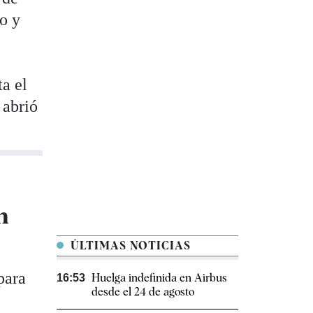
o y
ta el
 abrió
n
ÚLTIMAS NOTICIAS
para
Huelga indefinida en Airbus
16:53
desde el 24 de agosto