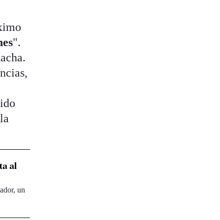
áximo
nes
".
tacha.
ncias,
bido
la
ta al
ador, un