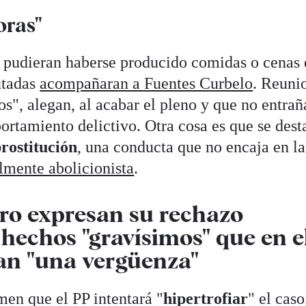
oras"
 pudieran haberse producido comidas o cenas 
utadas
acompañaran a Fuentes Curbelo
. Reuni
s", alegan, al acabar el pleno y que no entrañ
rtamiento delictivo. Otra cosa es que se dest
rostitución
, una conducta que no encaja en la
lmente abolicionista
.
ro expresan su rechazo
 hechos "gravísimos" que en e
an "una vergüenza"
men que el PP intentará "
hipertrofiar
" el caso