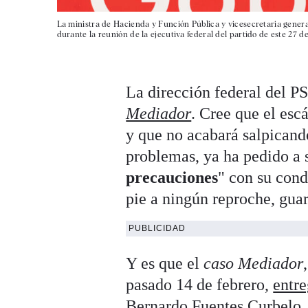
La ministra de Hacienda y Función Pública y vicesecretaria genera
durante la reunión de la ejecutiva federal del partido de este 27 de
La dirección federal del PS
Mediador
. Cree que el esc
y que no acabará salpicando
problemas, ya ha pedido a 
precauciones
" con su cond
pie a ningún reproche, guard
PUBLICIDAD
Y es que el
caso Mediador
pasado 14 de febrero,
entre
Bernardo Fuentes Curbelo