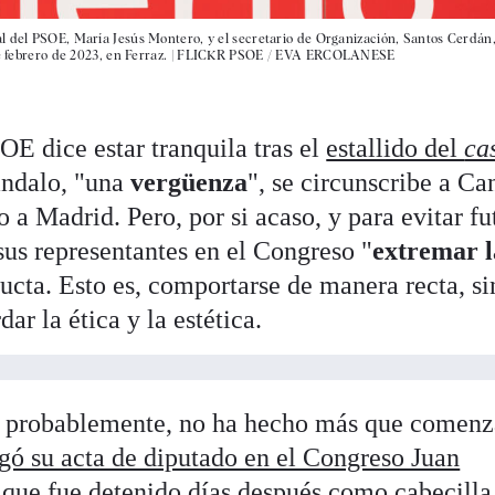
l del PSOE, María Jesús Montero, y el secretario de Organización, Santos Cerdán
 febrero de 2023, en Ferraz. |
FLICKR PSOE / EVA ERCOLANESE
OE dice estar tranquila tras el
estallido del
ca
ándalo, "una
vergüenza
", se circunscribe a Ca
 a Madrid. Pero, por si acaso, y para evitar fu
sus representantes en el Congreso "
extremar l
ucta. Esto es, comportarse de manera recta, si
ar la ética y la estética.
, probablemente, no ha hecho más que comenza
gó su acta de diputado en el Congreso Juan
, que fue detenido días después como cabecilla