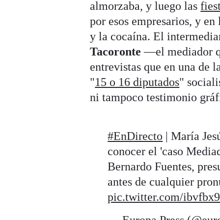
almorzaba, y luego las
fies
por esos empresarios, y en l
y la cocaína. El intermedia
Tacoronte
—el mediador qu
entrevistas que en una de l
"
15 o 16 diputados
" social
ni tampoco testimonio gráf
#EnDirecto
| María Jes
conocer el 'caso Media
Bernardo Fuentes, pres
antes de cualquier pron
pic.twitter.com/ibvfbx