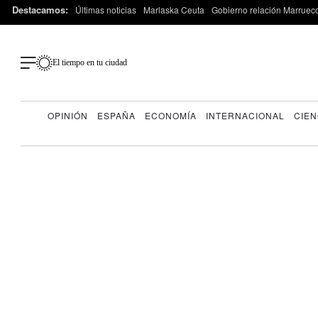
Destacamos:
Últimas noticias
Marlaska Ceuta
Gobierno relación Marruec
El tiempo en tu ciudad
OPINIÓN
ESPAÑA
ECONOMÍA
INTERNACIONAL
CIEN