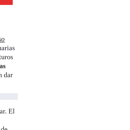
,
so
narias
turos
as
n dar
r. El
 de