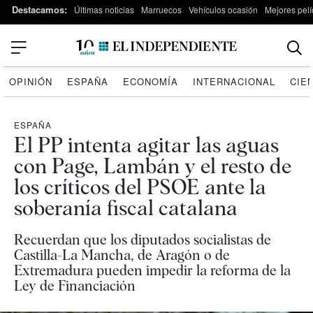
Destacamos:
Últimas noticias
Marruecos
Vehículos ocasión
Mejores pelí
OPINIÓN
ESPAÑA
ECONOMÍA
INTERNACIONAL
CIE
ESPAÑA
El PP intenta agitar las aguas
con Page, Lambán y el resto de
los críticos del PSOE ante la
soberanía fiscal catalana
Recuerdan que los diputados socialistas de
Castilla-La Mancha, de Aragón o de
Extremadura pueden impedir la reforma de la
Ley de Financiación