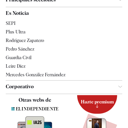
España
Es Noticia
Economía
SEPI
Internacional
Plus Ultra
Gente
Rodríguez Zapatero
Televisión
Pedro Sánchez
Tendencias
Guardia Civil
Leire Díez
Mercedes González Fernández
Corporativo
Contacto
Otras webs de
Hazte premium
Suscripción
Newsletter
Apps