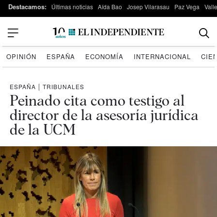
Destacamos:
Últimas noticias
Aída Bao
Josep Vilarasau
Paz Vega
Vall
OPINIÓN
ESPAÑA
ECONOMÍA
INTERNACIONAL
CIE
ESPAÑA
|
TRIBUNALES
Peinado cita como testigo al
director de la asesoría jurídica
de la UCM