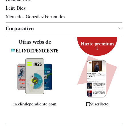
Leire Díez
Mercedes González Fernández
Corporativo
Contacto
Otras webs de
Hazte premium
Suscripción
Newsletter
Apps
Quiénes somos
Especificaciones
ia.elindependiente.com
Suscríbete