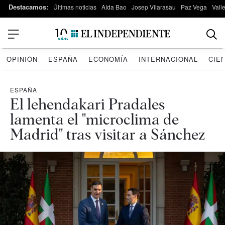
Destacamos:
Últimas noticias
Aída Bao
Josep Vilarasau
Paz Vega
Vall
OPINIÓN
ESPAÑA
ECONOMÍA
INTERNACIONAL
CIE
ESPAÑA
El lehendakari Pradales
lamenta el "microclima de
Madrid" tras visitar a Sánchez