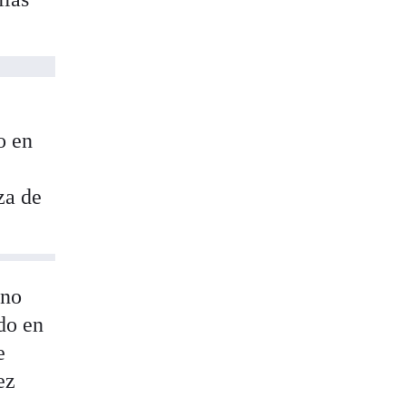
o en
za de
 no
do en
e
ez