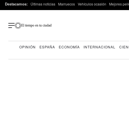
Destacamos:
Últimas noticias
Marruecos
Vehículos ocasión
Mejores pelí
El tiempo en tu ciudad
OPINIÓN
ESPAÑA
ECONOMÍA
INTERNACIONAL
CIEN