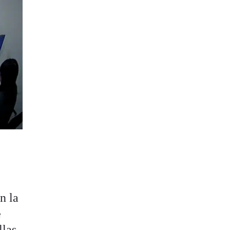
n la
e
llas