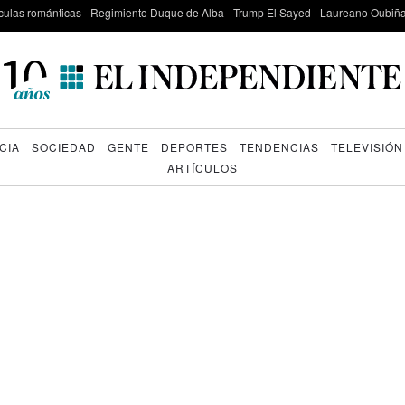
culas románticas
Regimiento Duque de Alba
Trump El Sayed
Laureano Oubiña
CIA
SOCIEDAD
GENTE
DEPORTES
TENDENCIAS
TELEVISIÓN
ARTÍCULOS