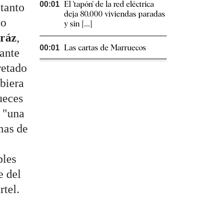
El 'tapón' de la red eléctrica
00:01
 tanto
deja 80.000 viviendas paradas
do
y sin [...]
dráz
,
Las cartas de Marruecos
00:01
 ante
retado
biera
ueces
 "una
mas de
bles
e del
rtel.