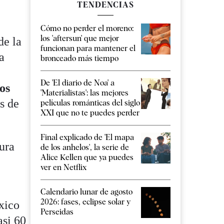
TENDENCIAS
Cómo no perder el moreno:
los 'aftersun' que mejor
de la
funcionan para mantener el
a
bronceado más tiempo
De 'El diario de Noa' a
os
'Materialistas': las mejores
es de
películas románticas del siglo
XXI que no te puedes perder
Final explicado de 'El mapa
tura
de los anhelos', la serie de
Alice Kellen que ya puedes
ver en Netflix
Calendario lunar de agosto
2026: fases, eclipse solar y
xico
Perseidas
asi 60