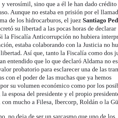
e y verosímil, sino que a él le han dado crédito
caso. Aunque no estaba en prisión por el llama
rama de los hidrocarburos, el juez
Santiago Pe
cretó su libertad a las pocas horas de declarar
i la Fiscalía Anticorrupción no hubiera interp
ción, estaba colaborando con la Justicia no hu
 libertad. Así que, tanto la Fiscalía como dos j
an entendido que lo que declaró Aldama no es
valor probatorio para esclarecer una de las tra
as con el poder de las muchas que ya hemos
 por su volumen económico como por los posi
 la esposa del presidente y el propio president
 con mucho a Filesa, Ibercorp, Roldán o la Gü
o, no deja de ser un sarcasmo que uno de los