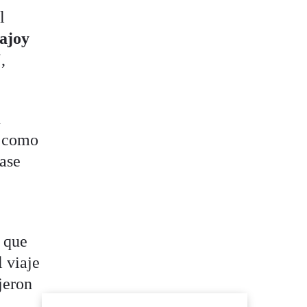
l
ajoy
,
n
a como
base
s que
 viaje
jeron