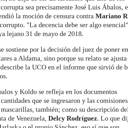
 corrupta sea precisamente José Luis Ábalos, e
fendió la moción de censura contra
Mariano R
corrupto. "La decencia debe ser algo esencial"
ya lejano 31 de mayo de 2018.
e sostiene por la decisión del juez de poner e
lares a Aldama, sino porque su relato se ajust
 describe la UCO en el informe que sirvió de 
os.
alos y Koldo se refleja en los documentos
cantidades que se ingresaron y las comisione
 mascarillas, también; como su descripción del
nta de Venezuela,
Delcy Rodríguez
. Lo que di
arlaska o el propio Sánchez, eso sí que son