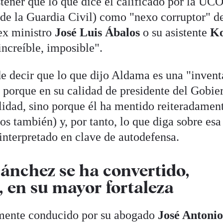
stener que lo que dice el calificado por la UC
de la Guardia Civil) como "nexo corruptor" de
 ex ministro
José Luis Ábalos
o su asistente
Ko
increíble, imposible".
e decir que lo que dijo Aldama es una "inven
o porque en su calidad de presidente del Gobie
lidad, sino porque él ha mentido reiteradamen
ros también) y, por tanto, lo que diga sobre esa
interpretado en clave de autodefensa.
Sánchez se ha convertido,
 en su mayor fortaleza
lmente conducido por su abogado
José Antoni