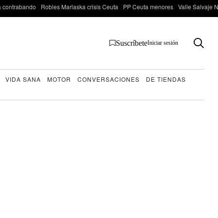
 contrabando
Robles Marlaska crisis Ceuta
PP Ceuta menores
Valle Salvaje N
Suscríbete
Iniciar sesión
VIDA SANA
MOTOR
CONVERSACIONES
DE TIENDAS