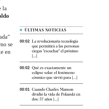
O
 la
ldo
ÚLTIMAS NOTICIAS
tada"
La revolucionaria tecnología
00:02
rno se
que permitirá a las personas
te en
ciegas "escuchar" el próximo
[...]
Qué es exactamente un
00:02
eclipse solar: el fenómeno
cósmico que sirvió para [...]
Cuando Charles Manson
00:01
dividió la vida de Polanski en
dos: 57 años [...]
o