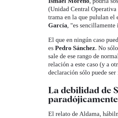
Ismael Moreno
, podría so
(Unidad Central Operativa 
trama en la que pululan el
García
, "es sencillamente 
El que en ningún caso pued
es
Pedro Sánchez
. No sól
sale de ese rango de norma
relación a este caso (y a ot
declaración sólo puede ser 
La debilidad de 
paradójicamente,
El relato de Aldama, hábi