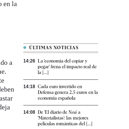
o en la
ÚLTIMAS NOTICIAS
a
La 'economía del copiar y
14:26
ado a
pegar' frena el impacto real de
me.
la [...]
te
Cada euro invertido en
14:18
deben
Defensa genera 2,5 euros en la
astar
economía española
deja
De 'El diario de Noa' a
14:08
'Materialistas': las mejores
películas románticas del [...]