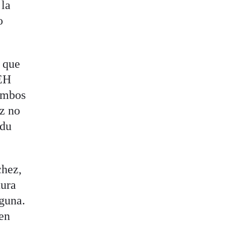
 la
o
 que
 EH
 ambos
ez no
ldu
chez,
dura
lguna.
 en