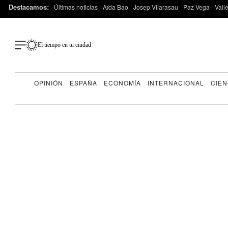
Destacamos:
Últimas noticias
Aída Bao
Josep Vilarasau
Paz Vega
Vall
El tiempo en tu ciudad
OPINIÓN
ESPAÑA
ECONOMÍA
INTERNACIONAL
CIEN