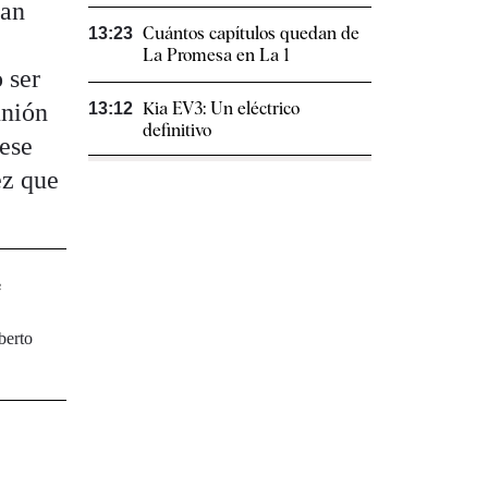
man
Cuántos capítulos quedan de
13:23
La Promesa en La 1
 ser
unión
Kia EV3: Un eléctrico
13:12
definitivo
 ese
ez que
e
berto