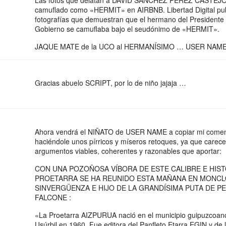
Las fotos que delatan a DAVID SÁNCHEZ PÉREZ CASTEJ
camuflado como «HERMIT» en AIRBNB. Libertad Digital pub
fotografías que demuestran que el hermano del Presidente 
Gobierno se camuflaba bajo el seudónimo de «HERMIT».
JAQUE MATE de la UCO al HERMANÍSIMO … USER NAME
Gracias abuelo SCRIPT, por lo de niño jajaja …
Ahora vendrá el NIÑATO de USER NAME a copiar mi comen
haciéndole unos pírricos y míseros retoques, ya que carec
argumentos viables, coherentes y razonables que aportar:
CON UNA POZOÑOSA VÍBORA DE ESTE CALIBRE E HIST
PROETARRA SE HA REUNIDO ESTA MAÑANA EN MONCL
SINVERGÜENZA E HIJO DE LA GRANDÍSIMA PUTA DE P
FALCONE :
«La Proetarra AIZPURUA nació en el municipio guipuzcoan
Usúrbil en 1960. Fue editora del Panfleto Etarra EGIN y de 