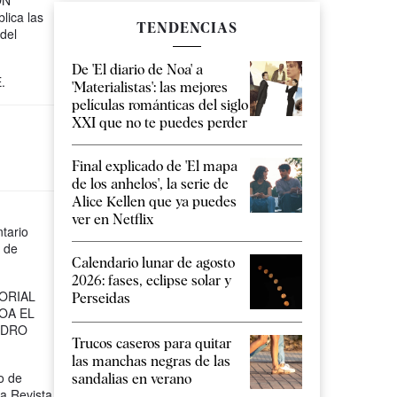
ÓN
lica las
TENDENCIAS
del
De 'El diario de Noa' a
.
'Materialistas': las mejores
películas románticas del siglo
XXI que no te puedes perder
Final explicado de 'El mapa
de los anhelos', la serie de
Alice Kellen que ya puedes
ver en Netflix
tario
e de
Calendario lunar de agosto
2026: fases, eclipse solar y
ORIAL
Perseidas
OA EL
EDRO
Trucos caseros para quitar
las manchas negras de las
o de
sandalias en verano
la Revista