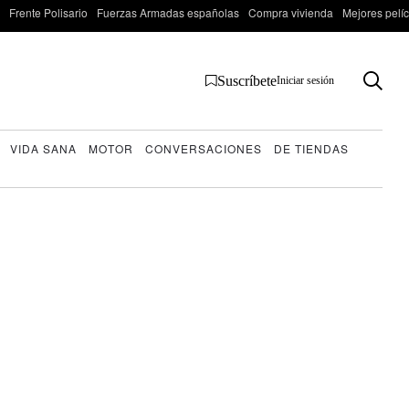
Frente Polisario
Fuerzas Armadas españolas
Compra vivienda
Mejores pelí
Suscríbete
Iniciar sesión
VIDA SANA
MOTOR
CONVERSACIONES
DE TIENDAS