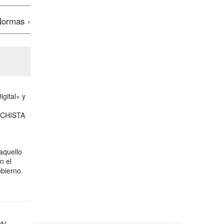
ormas ›
gital» y
NCHISTA
quello
n el
bierno.