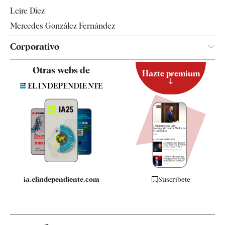
Leire Díez
Mercedes González Fernández
Corporativo
Contacto
Otras webs de
Hazte premium
Suscripción
Newsletter
Apps
Quiénes somos
Especificaciones
ia.elindependiente.com
Suscríbete