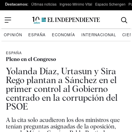
Destacamos:
Últimas noticias
Ingreso Mínimo Vital
Espacio Schengen
P
OPINIÓN
ESPAÑA
ECONOMÍA
INTERNACIONAL
CIE
ESPAÑA
Pleno en el Congreso
Yolanda Díaz, Urtasun y Sira
Rego plantan a Sánchez en el
primer control al Gobierno
centrado en la corrupción del
PSOE
A la cita solo acudieron los dos ministros que
tenían preguntas asignadas de la oposición,