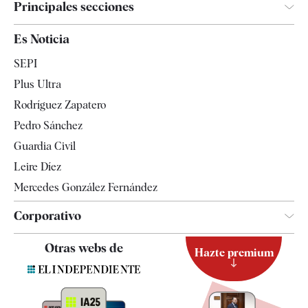
Principales secciones
España
Es Noticia
Economía
SEPI
Internacional
Plus Ultra
Gente
Rodríguez Zapatero
Televisión
Pedro Sánchez
Tendencias
Guardia Civil
Leire Díez
Mercedes González Fernández
Corporativo
Contacto
Otras webs de
Hazte premium
Suscripción
Newsletter
Apps