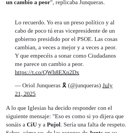
un cambio a peor
", replicaba Junqueras.
Lo recuerdo. Yo era un preso político y al
cabo de poco tú eras vicepresidente de un
gobierno presidido por el PSOE. Las cosas
cambian, a veces a mejor y a veces a peor.
Y que empecéis a sonar como Ciudadanos
me parece un cambio a peor.
https://t.co/QWh8EXn2Dx
— Oriol Junqueras 🎗️ (@junqueras)
July
21, 2025
A lo que Iglesias ha decido responder con el
siguiente mensaje: "Eso es como si yo dijera que
sonáis a
CiU
y a
Pujol
. Sería una falta de respeto.
Sabes, cómo yo, de las
razones de
Junts
en su