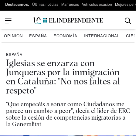
Destacamos:
Últimas noticias
Marruecos
Vehículos ocasión
Mejores pelí
OPINIÓN
ESPAÑA
ECONOMÍA
INTERNACIONAL
CIE
ESPAÑA
Iglesias se enzarza con
Junqueras por la inmigración
en Cataluña: "No nos faltes al
respeto"
"Que empecéis a sonar como Ciudadanos me
parece un cambio a peor", decía el líder de ERC
sobre la cesión de competencias migratorias a
la Generalitat