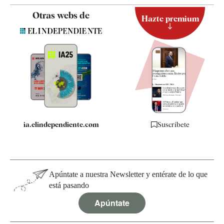
Contacto
Otras webs de
Hazte premium
Suscripción
Newsletter
Apps
Quiénes somos
Especificaciones
ia.elindependiente.com
Suscríbete
Apúntate a nuestra Newsletter y entérate de lo que
está pasando
Apúntate