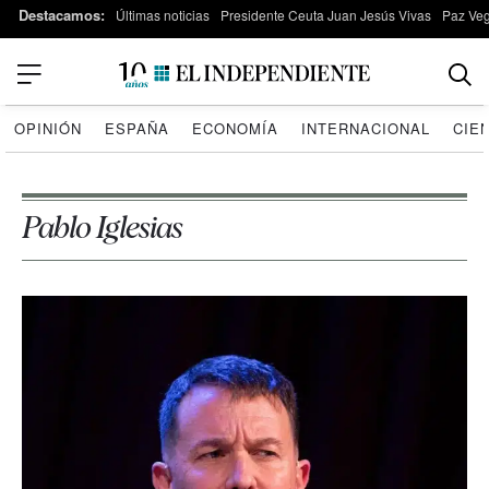
Destacamos:
Últimas noticias
Presidente Ceuta Juan Jesús Vivas
Paz Ve
OPINIÓN
ESPAÑA
ECONOMÍA
INTERNACIONAL
CIE
Pablo Iglesias