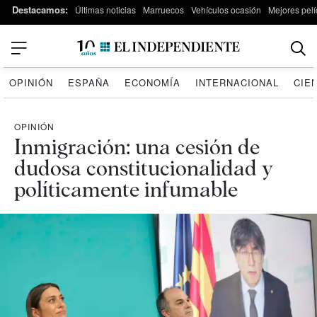
Destacamos:
Últimas noticias
Marruecos
Vehículos ocasión
Mejores pelí
OPINIÓN
ESPAÑA
ECONOMÍA
INTERNACIONAL
CIE
OPINIÓN
Inmigración: una cesión de
dudosa constitucionalidad y
políticamente infumable