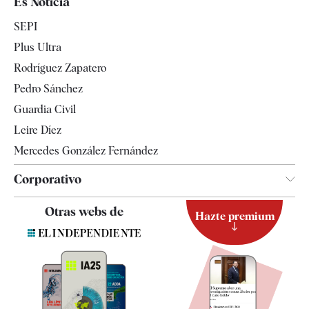
Es Noticia
Economía
SEPI
Internacional
Plus Ultra
Gente
Rodríguez Zapatero
Televisión
Pedro Sánchez
Tendencias
Guardia Civil
Leire Díez
Mercedes González Fernández
Corporativo
Contacto
Otras webs de
Hazte premium
Suscripción
Newsletter
Apps
Quiénes somos
Especificaciones