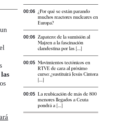
¿Por qué se están parando
00:06
muchos reactores nucleares en
Europa?
 un
Zapatero: de la sumisión al
00:06
Majzen a la fascinación
el
clandestina por las [...]
Movimientos tectónicos en
00:05
s
RTVE de cara al próximo
 las
curso: ¿sustituirá Jesús Cintora
[...]
los
La reubicación de más de 800
00:05
menores llegados a Ceuta
pondrá a [...]
ará