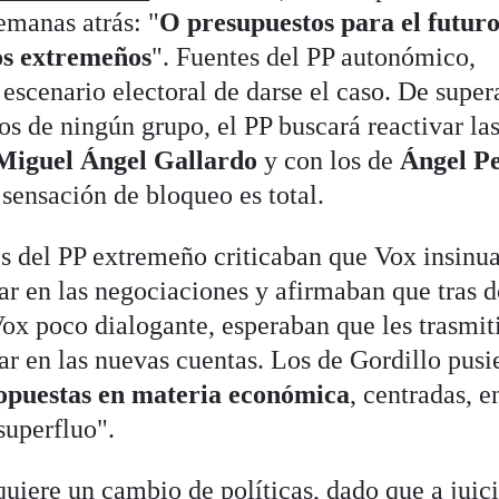
emanas atrás: "
O presupuestos para el futuro
los extremeños
". Fuentes del PP autonómico,
scenario electoral de darse el caso. De supera
s de ningún grupo, el PP buscará reactivar la
Miguel Ángel Gallardo
y con los de
Ángel P
sensación de bloqueo es total.
es del PP extremeño criticaban que Vox insinu
ar en las negociaciones y afirmaban que tras d
ox poco dialogante, esperaban que les trasmit
ar en las nuevas cuentas. Los de Gordillo pusi
opuestas en materia económica
, centradas, e
 superfluo".
uiere un cambio de políticas, dado que a juici