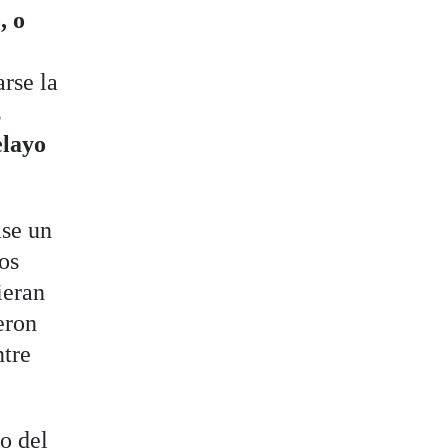
, o
rse la
s
elayo
ase un
os
ieran
eron
ntre
o del