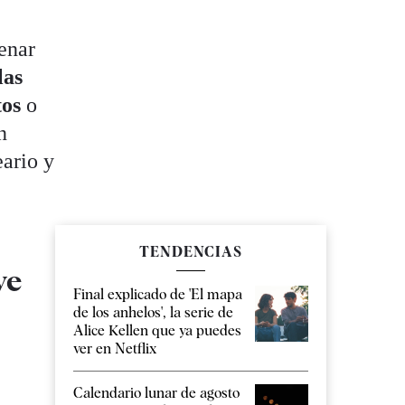
a
enar
las
tos
o
n
eario y
TENDENCIAS
ve
Final explicado de 'El mapa
de los anhelos', la serie de
Alice Kellen que ya puedes
ver en Netflix
Calendario lunar de agosto