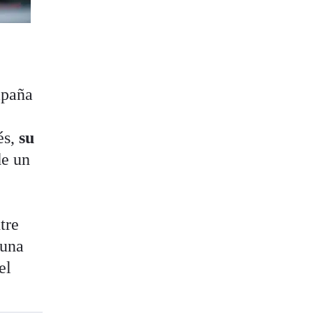
mpaña
és,
su
de un
tre
 una
el