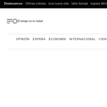
Destacamos:
Últimas noticias
Una nueva vida
Valle Salvaje
Ingreso Míni
El tiempo en tu ciudad
OPINIÓN
ESPAÑA
ECONOMÍA
INTERNACIONAL
CIEN