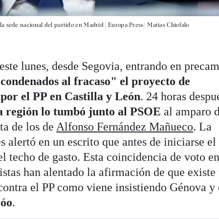
la sede nacional del partido en Madrid |
Europa Press/ Matias Chiofalo
 este lunes, desde Segovia, entrando en preca
"condenados al fracaso" el proyecto de
por el PP en Castilla y León
. 24 horas despu
a región lo tumbó junto al PSOE
al amparo 
ta de los de
Alfonso Fernández Mañueco
. La
 alertó en un escrito que antes de iniciarse el
el techo de gasto. Esta coincidencia de voto en
istas han alentado la afirmación de que existe
contra el PP como viene insistiendo Génova y 
jóo
.