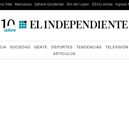
mo Vital
Marruecos
Sáhara Occidental
Von der Leyen
EEUU armas
Ingreso 
CIA
SOCIEDAD
GENTE
DEPORTES
TENDENCIAS
TELEVISIÓN
ARTÍCULOS