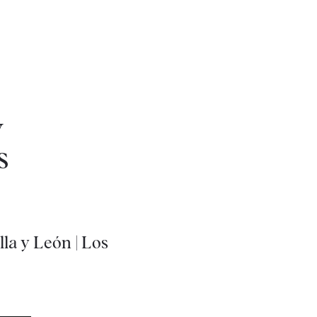
y
s
la y León | Los