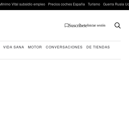
Mínimo Vital subsidio empleo
Precios coches España
Turismo
Guerra Rusia Ucr
Suscríbete
Iniciar sesión
VIDA SANA
MOTOR
CONVERSACIONES
DE TIENDAS