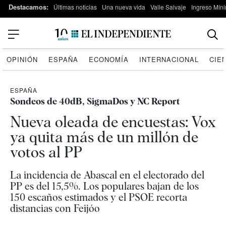
Destacamos:
Últimas noticias
Una nueva vida
Valle Salvaje
Ingreso Míni
OPINIÓN
ESPAÑA
ECONOMÍA
INTERNACIONAL
CIE
ESPAÑA
Sondeos de 40dB, SigmaDos y NC Report
Nueva oleada de encuestas: Vox
ya quita más de un millón de
votos al PP
La incidencia de Abascal en el electorado del
PP es del 15,5%. Los populares bajan de los
150 escaños estimados y el PSOE recorta
distancias con Feijóo