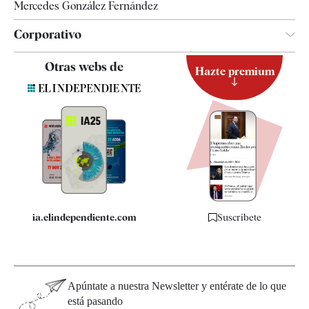
Mercedes González Fernández
Corporativo
Contacto
Otras webs de
Hazte premium
Suscripción
Newsletter
Apps
Quiénes somos
Especificaciones
ia.elindependiente.com
Suscríbete
Apúntate a nuestra Newsletter y entérate de lo que
está pasando