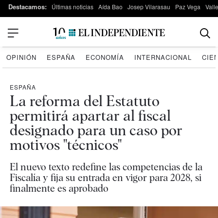
Destacamos:
Últimas noticias
Aída Bao
Josep Vilarasau
Paz Vega
Vall
OPINIÓN
ESPAÑA
ECONOMÍA
INTERNACIONAL
CIE
ESPAÑA
La reforma del Estatuto
permitirá apartar al fiscal
designado para un caso por
motivos "técnicos"
El nuevo texto redefine las competencias de la
Fiscalía y fija su entrada en vigor para 2028, si
finalmente es aprobado