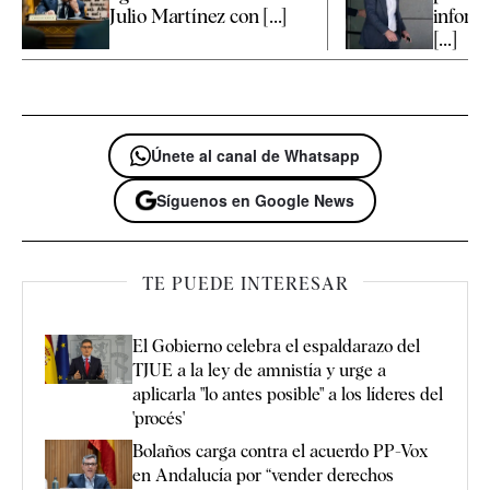
Julio Martínez con [...]
inform
[...]
Únete al canal de Whatsapp
Síguenos en Google News
TE PUEDE INTERESAR
El Gobierno celebra el espaldarazo del
TJUE a la ley de amnistía y urge a
aplicarla "lo antes posible" a los líderes del
'procés'
Bolaños carga contra el acuerdo PP-Vox
en Andalucía por “vender derechos