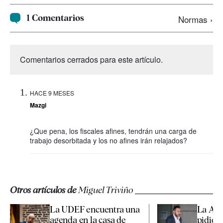
1 Comentarios
Normas ›
Comentarios cerrados para este artículo.
HACE 9 MESES
Mazgi
¿Que pena, los fiscales afines, tendrán una carga de
trabajo desorbitada y los no afines irán relajados?
Otros artículos de
Miguel Triviño
La UDEF encuentra una
La Aud
agenda en la casa de
pidió a