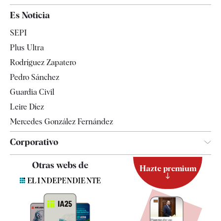
España
Es Noticia
Economía
SEPI
Internacional
Plus Ultra
Gente
Rodríguez Zapatero
Televisión
Pedro Sánchez
Tendencias
Guardia Civil
Leire Díez
Mercedes González Fernández
Corporativo
Contacto
Otras webs de
Hazte premium
Suscripción
Newsletter
Apps
Quiénes somos