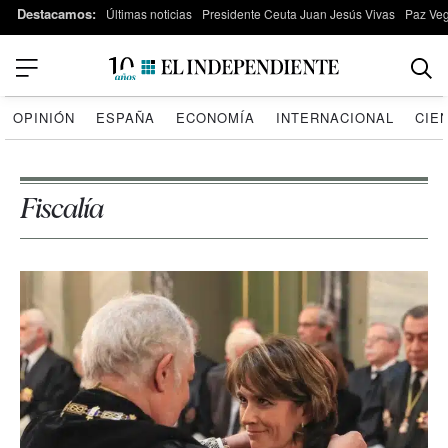
Destacamos:
Últimas noticias
Presidente Ceuta Juan Jesús Vivas
Paz Ve
OPINIÓN
ESPAÑA
ECONOMÍA
INTERNACIONAL
CIE
Fiscalía