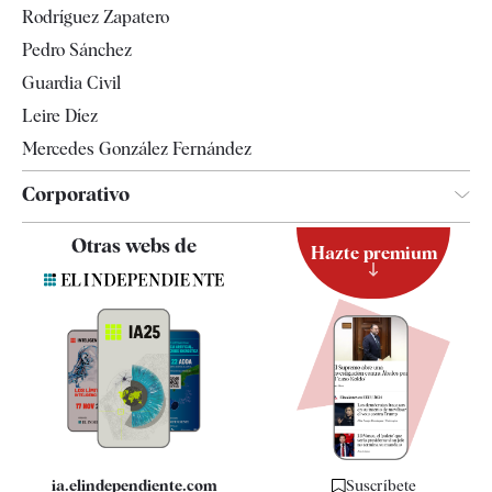
Rodríguez Zapatero
Televisión
Pedro Sánchez
Tendencias
Guardia Civil
Leire Díez
Mercedes González Fernández
Corporativo
Contacto
Otras webs de
Hazte premium
Suscripción
Newsletter
Apps
Quiénes somos
Especificaciones
ia.elindependiente.com
Suscríbete