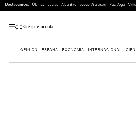
Destacamos:
Últimas noticias
Aída Bao
Josep Vilarasau
Paz Vega
Vall
El tiempo en tu ciudad
OPINIÓN
ESPAÑA
ECONOMÍA
INTERNACIONAL
CIEN