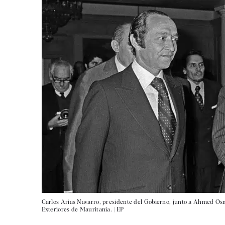
Carlos Arias Navarro, presidente del Gobierno, junto a Ahmed O
Exteriores de Mauritania. |
EP