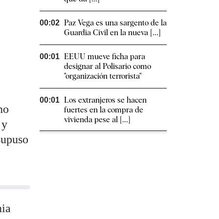
Paz Vega es una sargento de la
00:02
Guardia Civil en la nueva [...]
EEUU mueve ficha para
00:01
designar al Polisario como
"organización terrorista"
Los extranjeros se hacen
00:01
no
fuertes en la compra de
vivienda pese al [...]
 y
supuso
nia