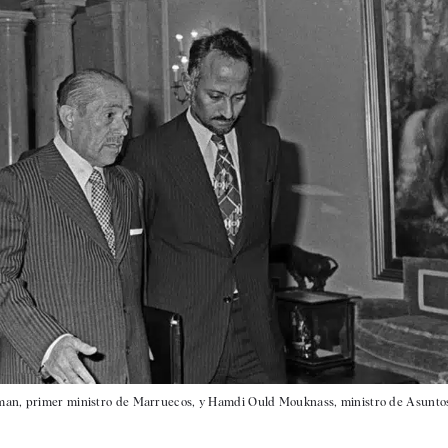
sman, primer ministro de Marruecos, y Hamdi Ould Mouknass, ministro de Asunto