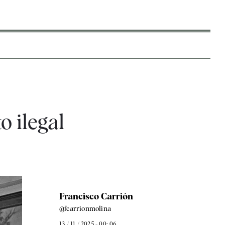
o ilegal
Francisco Carrión
@fcarrionmolina
13 / 11 / 2025 - 00: 06