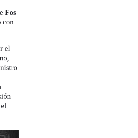
de
Fos
o con
r el
no,
inistro
a
sión
 el