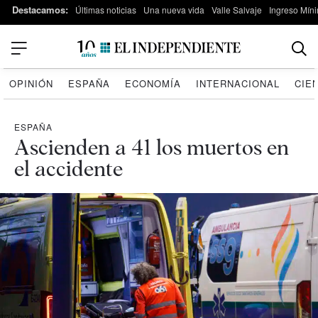
Destacamos:
Últimas noticias
Una nueva vida
Valle Salvaje
Ingreso Míni
OPINIÓN
ESPAÑA
ECONOMÍA
INTERNACIONAL
CIE
ESPAÑA
Ascienden a 41 los muertos en
el accidente