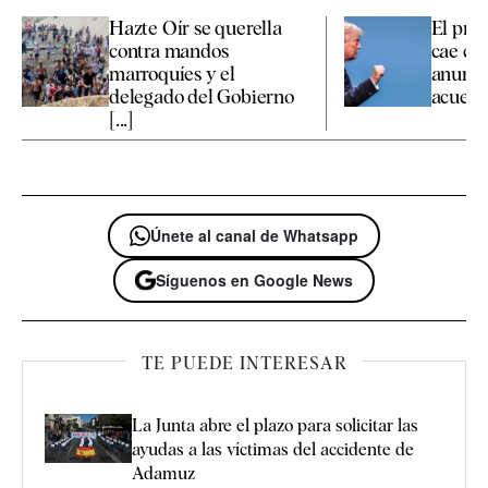
Hazte Oír se querella
El prec
contra mandos
cae con
marroquíes y el
anunc
delegado del Gobierno
acuerdo
[...]
Únete al canal de Whatsapp
Síguenos en Google News
TE PUEDE INTERESAR
La Junta abre el plazo para solicitar las
ayudas a las víctimas del accidente de
Adamuz