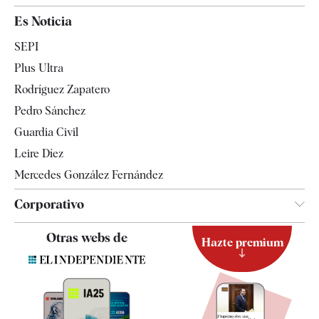
España
Es Noticia
Economía
SEPI
Internacional
Plus Ultra
Gente
Rodríguez Zapatero
Televisión
Pedro Sánchez
Tendencias
Guardia Civil
Leire Díez
Mercedes González Fernández
Corporativo
Contacto
Otras webs de
Hazte premium
Suscripción
Newsletter
Apps
Quiénes somos