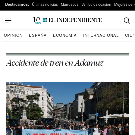
Destacamos:
Últimas noticias
Marruecos
Vehículos ocasión
Mejores pelí
OPINIÓN
ESPAÑA
ECONOMÍA
INTERNACIONAL
CIE
Accidente de tren en Adamuz