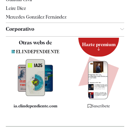
Leire Díez
Mercedes González Fernández
Corporativo
Contacto
Otras webs de
Hazte premium
Suscripción
Newsletter
Apps
Quiénes somos
Especificaciones
ia.elindependiente.com
Suscríbete