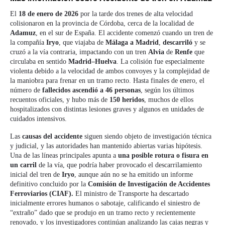
El
18 de enero de 2026
por la tarde dos trenes de alta velocidad
colisionaron en la provincia de Córdoba, cerca de la localidad de
Adamuz
, en el sur de España. El accidente comenzó cuando un tren de
la compañía
Iryo
, que viajaba de
Málaga a Madrid
,
descarriló
y se
cruzó a la vía contraria, impactando con un tren
Alvia
de
Renfe
que
circulaba en sentido
Madrid–Huelva
. La colisión fue especialmente
violenta debido a la velocidad de ambos convoyes y la complejidad de
la maniobra para frenar en un tramo recto. Hasta finales de enero, el
número de
fallecidos ascendió a 46 personas
, según los últimos
recuentos oficiales, y hubo más de
150 heridos
, muchos de ellos
hospitalizados con distintas lesiones graves y algunos en unidades de
cuidados intensivos.
Las
causas del accidente
siguen siendo objeto de investigación técnica
y judicial, y las autoridades han mantenido abiertas varias hipótesis.
Una de las líneas principales apunta a
una posible rotura o fisura en
un carril
de la vía, que podría haber provocado el descarrilamiento
inicial del tren de
Iryo
, aunque aún no se ha emitido un informe
definitivo concluido por la
Comisión de Investigación de Accidentes
Ferroviarios (CIAF).
El ministro de Transporte ha descartado
inicialmente errores humanos o sabotaje, calificando el siniestro de
“extraño” dado que se produjo en un tramo recto y recientemente
renovado, y los investigadores continúan analizando las cajas negras y