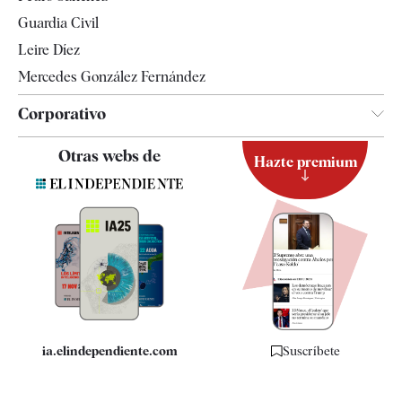
Tendencias
Guardia Civil
Leire Díez
Mercedes González Fernández
Corporativo
Contacto
Otras webs de
Hazte premium
Suscripción
Newsletter
Apps
Quiénes somos
Especificaciones
ia.elindependiente.com
Suscríbete