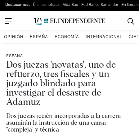
Destacamos:
Últimas noticias
Aída Bao
Fed Banco Santander
En tierra 
OPINIÓN
ESPAÑA
ECONOMÍA
INTERNACIONAL
CIE
ESPAÑA
Dos juezas 'novatas', uno de
refuerzo, tres fiscales y un
juzgado blindado para
investigar el desastre de
Adamuz
Dos juezas recién incorporadas a la carrera
asumirán la instrucción de una causa
"compleja" y técnica