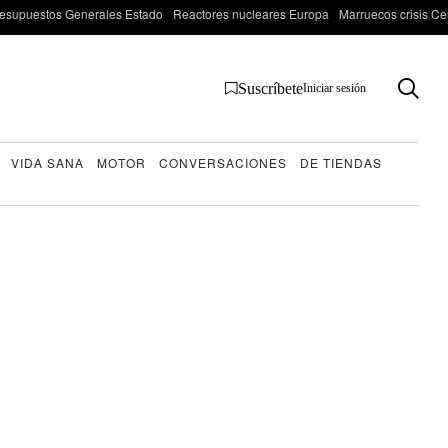
esupuestos Generales Estado
Reactores nucleares Europa
Marruecos crisis Ce
Suscríbete
Iniciar sesión
VIDA SANA
MOTOR
CONVERSACIONES
DE TIENDAS