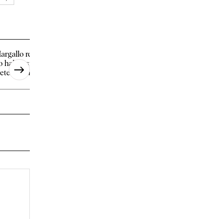
argallo reprocha a su partido
Marlaska se enfrenta
o haber sido más
difícil cita europea p
determinante" y "firme" [...]
responder si la [...]