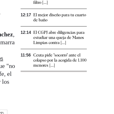
filtro [...]
a
El mejor diseño para tu cuarto
12:17
de baño
El CGPJ abre diligencias para
12:14
nchez
,
estudiar una queja de Manos
amarra
Limpias contra [...]
Ceuta pide "socorro" ante el
11:56
os
colapso por la acogida de 1.100
que "no
menores [...]
e, el
 los
PP)