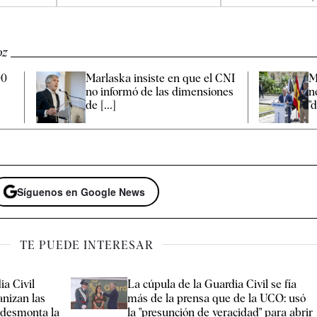
oz
00
Marlaska insiste en que el CNI
M
no informó de las dimensiones
n
de [...]
"
Síguenos en Google News
TE PUEDE INTERESAR
ia Civil
La cúpula de la Guardia Civil se fía
anizan las
más de la prensa que de la UCO: usó
 desmonta la
la "presunción de veracidad" para abrir