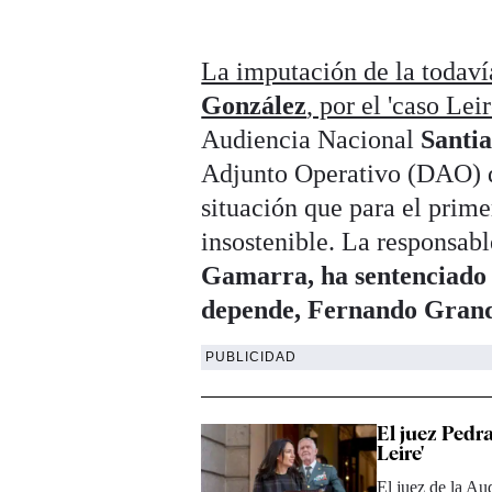
La imputación de la todaví
González
, por el 'caso Lei
Audiencia Nacional
Santi
Adjunto Operativo (DAO) d
situación que para el prime
insostenible. La responsab
Gamarra, ha sentenciado 
depende, Fernando Grand
PUBLICIDAD
El juez Pedra
Leire'
El juez de la Au