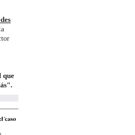
des
la
ctor
l que
ás".
l 'caso
a