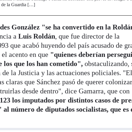
l de la Guardia […]
es González "se ha convertido en la Roldá
ncia a
Luis Roldán
, que fue director de la
993 que acabó huyendo del país acusado de gr
e el acento en que
"quienes deberían persegu
e los que los han cometido",
obstaculizando,
 de la Justicia y las actuaciones policiales. "E
las claras que Sánchez pasó de querer colonizar
estruirlas desde dentro", dice Gamarra, que con
 123 los imputados por distintos casos de pr
al número de diputados socialistas, que es 