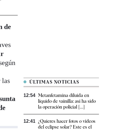
n de
aves
ir
 según
l
 las
ÚLTIMAS NOTICIAS
Metanfetamina diluida en
12:54
esunta
líquido de vainilla: así ha sido
de
la operación policial [...]
¿Quieres hacer fotos o vídeos
12:41
del eclipse solar? Este es el