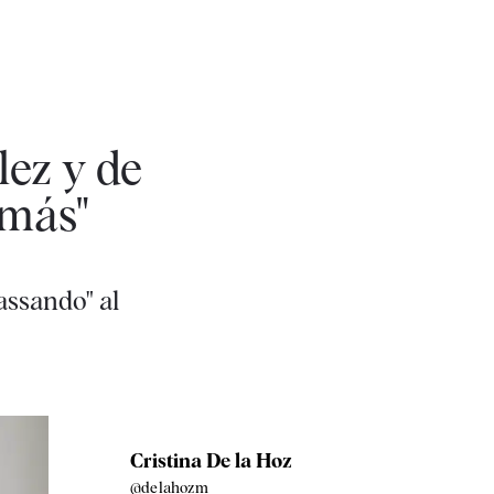
lez y de
 más"
assando" al
Cristina De la Hoz
@delahozm