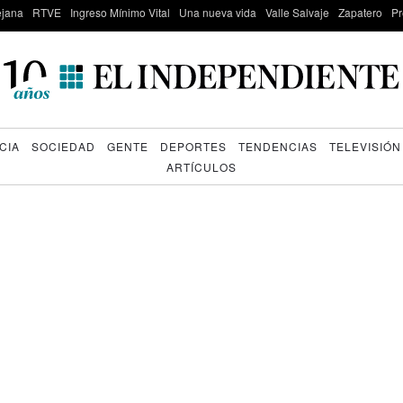
lejana
RTVE
Ingreso Mínimo Vital
Una nueva vida
Valle Salvaje
Zapatero
Pr
CIA
SOCIEDAD
GENTE
DEPORTES
TENDENCIAS
TELEVISIÓN
ARTÍCULOS