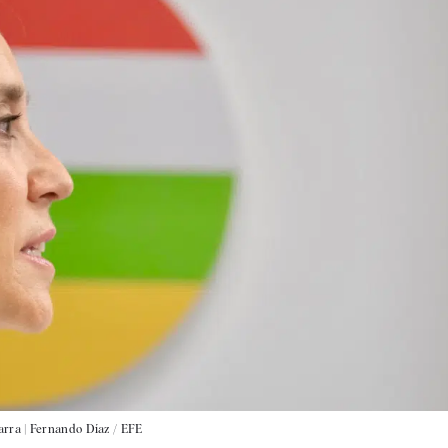
arra |
Fernando Díaz / EFE