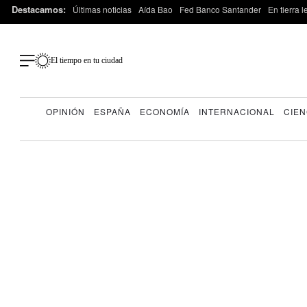
Destacamos:
Últimas noticias
Aída Bao
Fed Banco Santander
En tierra 
El tiempo en tu ciudad
OPINIÓN
ESPAÑA
ECONOMÍA
INTERNACIONAL
CIEN