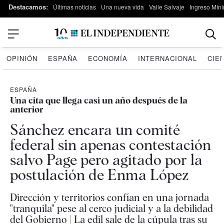
Destacamos:
Últimas noticias
Una nueva vida
Valle Salvaje
Ingreso Míni
OPINIÓN
ESPAÑA
ECONOMÍA
INTERNACIONAL
CIE
ESPAÑA
Una cita que llega casi un año después de la
anterior
Sánchez encara un comité
federal sin apenas contestación
salvo Page pero agitado por la
postulación de Enma López
Dirección y territorios confían en una jornada
"tranquila" pese al cerco judicial y a la debilidad
del Gobierno | La edil sale de la cúpula tras su