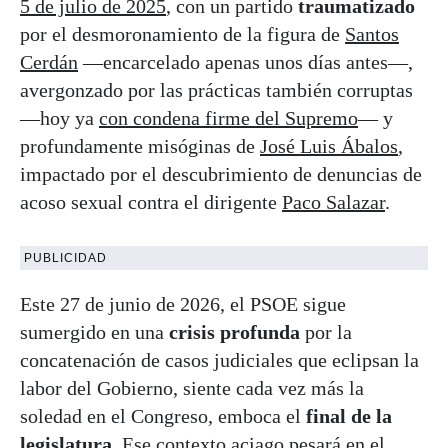
5 de julio de 2025
, con un partido
traumatizado
por el desmoronamiento de la figura de
Santos
Cerdán
—encarcelado apenas unos días antes—,
avergonzado por las prácticas también corruptas
—hoy ya
con condena firme del Supremo
— y
profundamente misóginas de
José Luis Ábalos
,
impactado por el descubrimiento de denuncias de
acoso sexual contra el dirigente
Paco Salazar
.
PUBLICIDAD
Este 27 de junio de 2026, el PSOE sigue
sumergido en una
crisis profunda
por la
concatenación de casos judiciales que eclipsan la
labor del Gobierno, siente cada vez más la
soledad en el Congreso, emboca el
final de la
legislatura
. Ese contexto aciago pesará en el