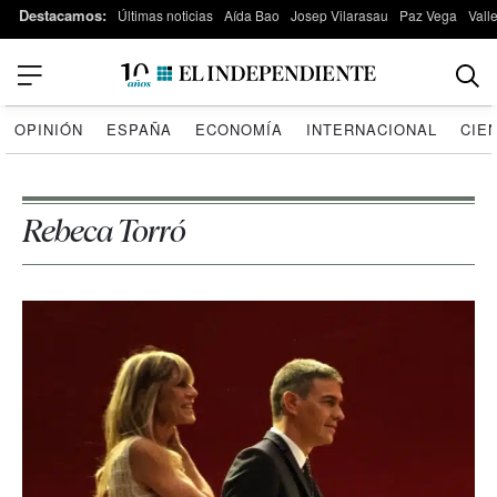
Destacamos:
Últimas noticias
Aída Bao
Josep Vilarasau
Paz Vega
Vall
OPINIÓN
ESPAÑA
ECONOMÍA
INTERNACIONAL
CIE
Rebeca Torró