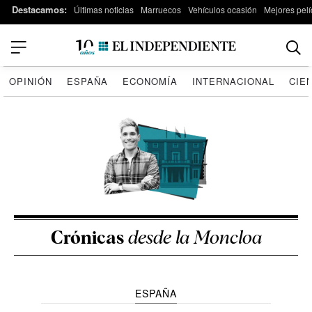
Destacamos:
Últimas noticias
Marruecos
Vehículos ocasión
Mejores pelí
OPINIÓN
ESPAÑA
ECONOMÍA
INTERNACIONAL
CIE
Crónicas
desde la Moncloa
ESPAÑA