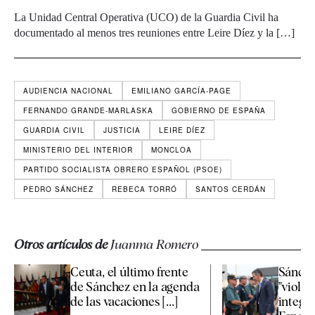
La Unidad Central Operativa (UCO) de la Guardia Civil ha
documentado al menos tres reuniones entre Leire Díez y la […]
AUDIENCIA NACIONAL
EMILIANO GARCÍA-PAGE
FERNANDO GRANDE-MARLASKA
GOBIERNO DE ESPAÑA
GUARDIA CIVIL
JUSTICIA
LEIRE DÍEZ
MINISTERIO DEL INTERIOR
MONCLOA
PARTIDO SOCIALISTA OBRERO ESPAÑOL (PSOE)
PEDRO SÁNCHEZ
REBECA TORRÓ
SANTOS CERDÁN
Otros artículos de
Juanma Romero
Ceuta, el último frente
Sánchez
de Sánchez en la agenda
"violac
de las vacaciones [...]
integri