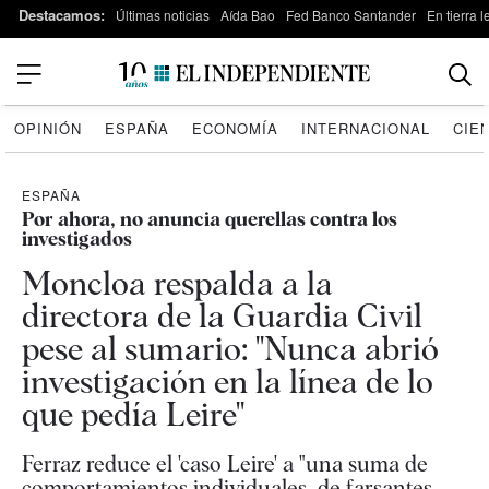
Destacamos:
Últimas noticias
Aída Bao
Fed Banco Santander
En tierra 
OPINIÓN
ESPAÑA
ECONOMÍA
INTERNACIONAL
CIE
ESPAÑA
Por ahora, no anuncia querellas contra los
investigados
Moncloa respalda a la
directora de la Guardia Civil
pese al sumario: "Nunca abrió
investigación en la línea de lo
que pedía Leire"
Ferraz reduce el 'caso Leire' a "una suma de
comportamientos individuales, de farsantes,