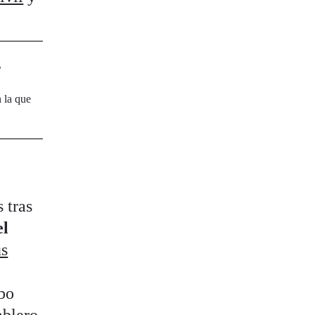
E
n la que
 tras
el
us
bo