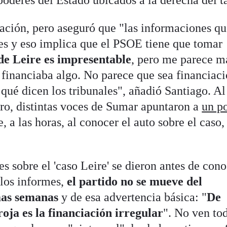
oderes del Estado ubicados a la derecha del t
ación, pero aseguró que "las informaciones q
tes y eso implica que el PSOE tiene que tomar
de Leire es impresentable
, pero me parece m
 financiaba algo. No parece que sea financiac
 qué dicen los tribunales", añadió Santiago. Al
ro, distintas voces de Sumar apuntaron a
un p
, a las horas, al conocer el auto sobre el caso,
 sobre el 'caso Leire' se dieron antes de cono
 los informes,
el partido no se mueve del
mas semanas
y de esa advertencia básica: "
De
roja es la financiación irregular
". No ven to