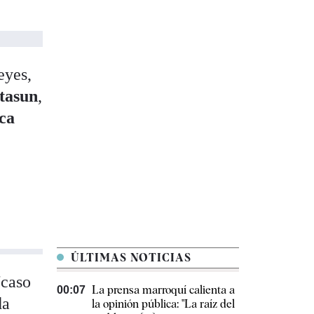
eyes,
tasun
,
ca
ÚLTIMAS NOTICIAS
'caso
La prensa marroquí calienta a
00:07
da
la opinión pública: "La raíz del