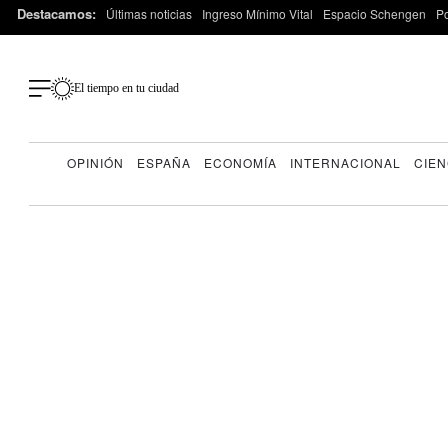
Destacamos:
Últimas noticias
Ingreso Mínimo Vital
Espacio Schengen
P
El tiempo en tu ciudad
OPINIÓN
ESPAÑA
ECONOMÍA
INTERNACIONAL
CIEN