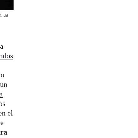
David
ia
andos
do
 un
la
os
en el
ue
ara