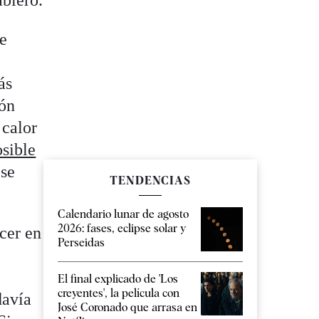
ablero.
ue
ás
ión
 calor
osible
 se
TENDENCIAS
Calendario lunar de agosto
2026: fases, eclipse solar y
cer en
Perseidas
El final explicado de 'Los
creyentes', la película con
davía
José Coronado que arrasa en