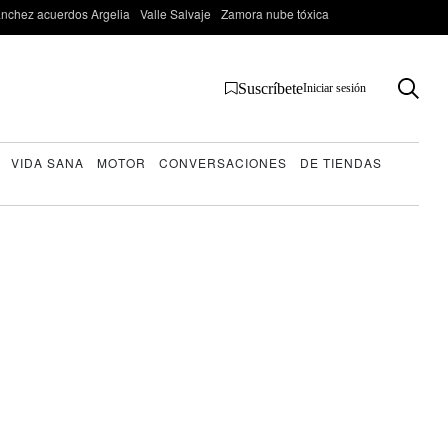
nchez acuerdos Argelia
Valle Salvaje
Zamora nube tóxica
Suscríbete
Iniciar sesión
VIDA SANA
MOTOR
CONVERSACIONES
DE TIENDAS