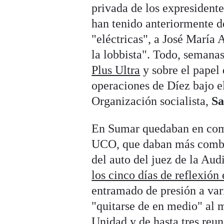
privada de los expresidente
han tenido anteriormente d
"eléctricas", a José María A
la lobbista". Todo, semana
Plus Ultra
y sobre el papel
operaciones de Díez bajo e
Organización socialista,
Sa
En Sumar quedaban en compl
UCO, que daban más combus
del auto del juez de la Au
los cinco días de reflexión
entramado de presión a var
"quitarse de en medio" al 
Unidad y de hasta
tres reu