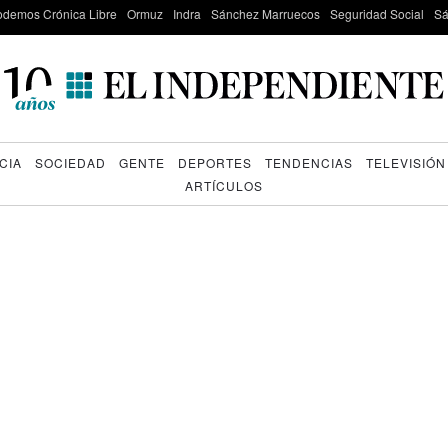
odemos Crónica Libre
Ormuz
Indra
Sánchez Marruecos
Seguridad Social
Sá
CIA
SOCIEDAD
GENTE
DEPORTES
TENDENCIAS
TELEVISIÓN
ARTÍCULOS