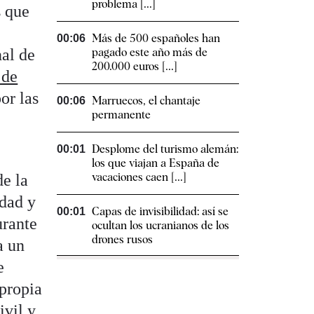
problema [...]
s que
Más de 500 españoles han
00:06
nal de
pagado este año más de
200.000 euros [...]
 de
or las
Marruecos, el chantaje
00:06
permanente
Desplome del turismo alemán:
00:01
los que viajan a España de
vacaciones caen [...]
e la
idad y
Capas de invisibilidad: así se
00:01
urante
ocultan los ucranianos de los
drones rusos
a un
e
 propia
ivil
y