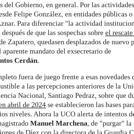
s del Gobierno, en general. Por las actividade
esde Felipe González, en entidades públicas o
znar. Para diferenciar "la actividad institucio
s después de que las sospechas sobre
el rescate
 de Zapatero, quedasen desplazados de nuevo p
l aparente mandato del exsecretario de
ntos Cerdán
.
eto fuera de juego frente a esas novedades d
tible a las percepciones anteriores de la Un
diencia Nacional, Santiago Pedraz, sobre que d
 en abril de 2024
se establecieron las bases par
ios niveles. Ahora la UCO alerta de intentos d
magistrado
Manuel Marchena
, de "purgar" la
niones de Díez con la directora de la Guardia C