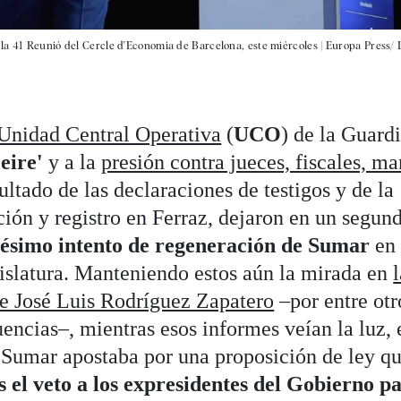
la 41 Reunió del Cercle d'Economia de Barcelona, este miércoles |
Europa Press/ 
 Unidad Central Operativa
(
UCO
) de la Guard
eire'
y a la
presión contra jueces, fiscales, m
sultado de las declaraciones de testigos y de la
ción y registro en Ferraz, dejaron en un segun
nésimo intento de regeneración de Sumar
en
islatura. Manteniendo estos aún la mirada en
te José Luis Rodríguez Zapatero
–por entre otr
luencias–, mientras esos informes veían la luz, 
 Sumar apostaba por una proposición de ley q
s el veto a los expresidentes del Gobierno p