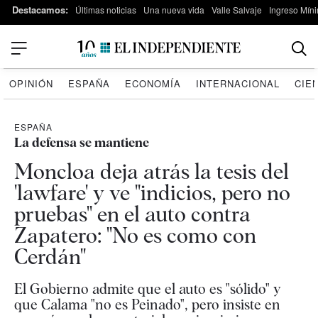
Destacamos:
Últimas noticias
Una nueva vida
Valle Salvaje
Ingreso Míni
OPINIÓN
ESPAÑA
ECONOMÍA
INTERNACIONAL
CIE
ESPAÑA
La defensa se mantiene
Moncloa deja atrás la tesis del
'lawfare' y ve "indicios, pero no
pruebas" en el auto contra
Zapatero: "No es como con
Cerdán"
El Gobierno admite que el auto es "sólido" y
que Calama "no es Peinado", pero insiste en