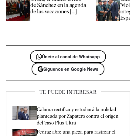
de Sánchez en la agenda
"violac
de las vacaciones [...]
integri
España 
Únete al canal de Whatsapp
Síguenos en Google News
TE PUEDE INTERESAR
Calama rectifica y estudiará la nulidad
planteada por Zapatero contra el origen
del 'caso Plus Ultra'
Pedraz abre una pieza para rastrear el