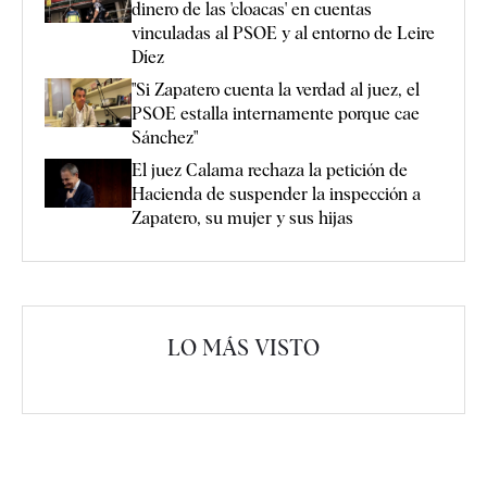
dinero de las 'cloacas' en cuentas
vinculadas al PSOE y al entorno de Leire
Díez
"Si Zapatero cuenta la verdad al juez, el
PSOE estalla internamente porque cae
Sánchez"
El juez Calama rechaza la petición de
Hacienda de suspender la inspección a
Zapatero, su mujer y sus hijas
LO MÁS VISTO