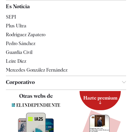
España
Es Noticia
Economía
SEPI
Internacional
Plus Ultra
Gente
Rodríguez Zapatero
Televisión
Pedro Sánchez
Tendencias
Guardia Civil
Leire Díez
Mercedes González Fernández
Corporativo
Contacto
Otras webs de
Hazte premium
Suscripción
Newsletter
Apps
Quiénes somos