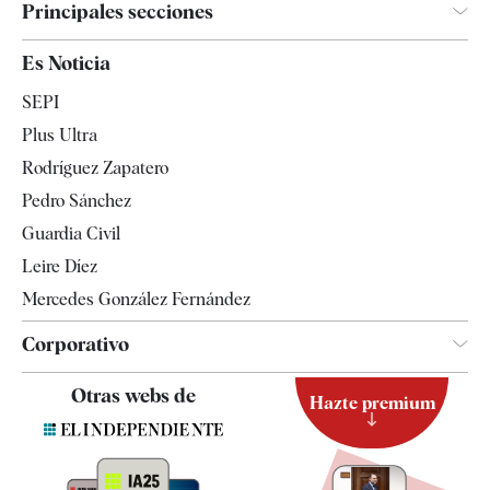
Principales secciones
España
Es Noticia
Economía
SEPI
Internacional
Plus Ultra
Gente
Rodríguez Zapatero
Televisión
Pedro Sánchez
Tendencias
Guardia Civil
Leire Díez
Mercedes González Fernández
Corporativo
Contacto
Otras webs de
Hazte premium
Suscripción
Newsletter
Apps