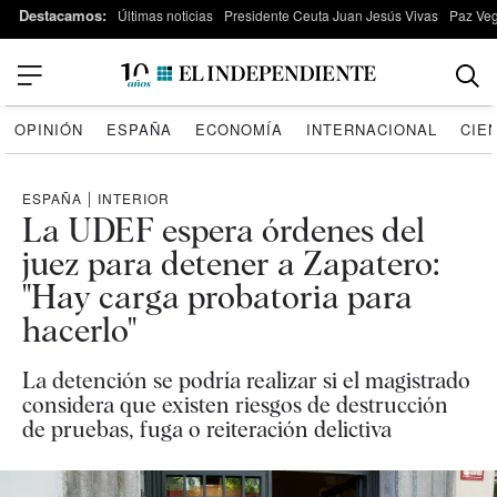
Destacamos:
Últimas noticias
Presidente Ceuta Juan Jesús Vivas
Paz Ve
OPINIÓN
ESPAÑA
ECONOMÍA
INTERNACIONAL
CIE
ESPAÑA
|
INTERIOR
La UDEF espera órdenes del
juez para detener a Zapatero:
"Hay carga probatoria para
hacerlo"
La detención se podría realizar si el magistrado
considera que existen riesgos de destrucción
de pruebas, fuga o reiteración delictiva