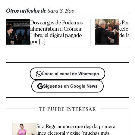
Otros artículos de
Sara S. Bas
Dos cargos de Podemos
¿Por q
alimentaban a Crónica
celebró
Libre, el digital pagado
de la fi
por [...]
Únete al canal de Whatsapp
Síguenos en Google News
TE PUEDE INTERESAR
Sira Rego anuncia que deja la primera
línea electoral y exige "muchas más