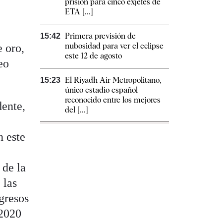
prisión para cinco exjefes de
ETA [...]
l
Primera previsión de
15:42
nubosidad para ver el eclipse
 oro,
este 12 de agosto
eo
El Riyadh Air Metropolitano,
15:23
único estadio español
reconocido entre los mejores
dente,
del [...]
n este
 de la
 las
gresos
 2020