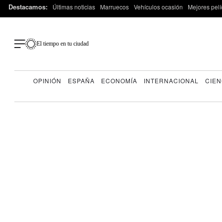
Destacamos:
Últimas noticias
Marruecos
Vehículos ocasión
Mejores pelí
El tiempo en tu ciudad
OPINIÓN
ESPAÑA
ECONOMÍA
INTERNACIONAL
CIEN