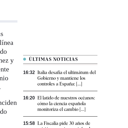
us
olínea
ado
nez y
ÚLTIMAS NOTICIAS
ente
Italia desafía el ultimátum del
16:32
unio
Gobierno y mantiene los
controles a España: [...]
.
El latido de nuestros océanos:
16:20
nciden
cómo la ciencia española
monitoriza el cambio [...]
ido
La Fiscalía pide 30 años de
15:58