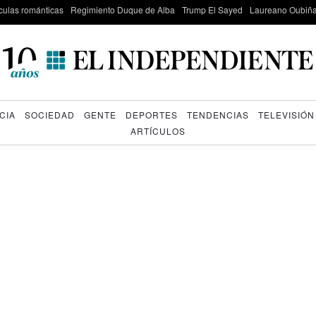
culas románticas
Regimiento Duque de Alba
Trump El Sayed
Laureano Oubiña
CIA
SOCIEDAD
GENTE
DEPORTES
TENDENCIAS
TELEVISIÓN
ARTÍCULOS