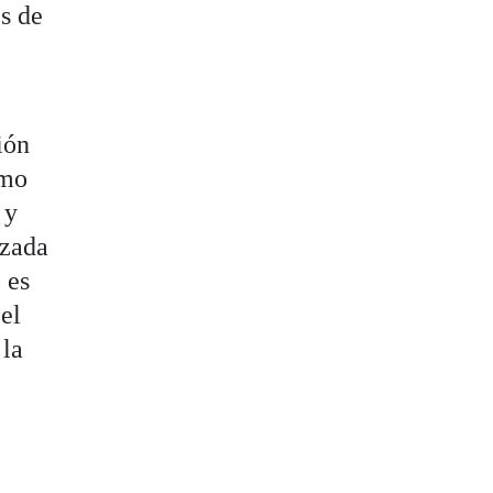
s de
ión
omo
o
y
izada
 es
el
 la