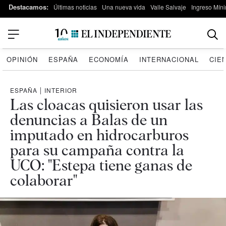
Destacamos:
Últimas noticias
Una nueva vida
Valle Salvaje
Ingreso Míni
OPINIÓN
ESPAÑA
ECONOMÍA
INTERNACIONAL
CIE
ESPAÑA
|
INTERIOR
Las cloacas quisieron usar las
denuncias a Balas de un
imputado en hidrocarburos
para su campaña contra la
UCO: "Estepa tiene ganas de
colaborar"