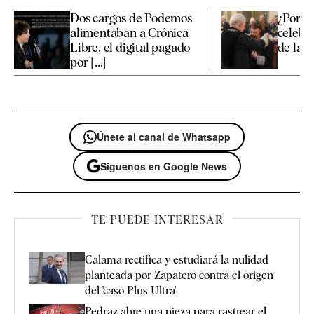
Dos cargos de Podemos
¿Por q
alimentaban a Crónica
celebró
Libre, el digital pagado
de la fi
por [...]
Únete al canal de Whatsapp
Síguenos en Google News
TE PUEDE INTERESAR
Calama rectifica y estudiará la nulidad
planteada por Zapatero contra el origen
del 'caso Plus Ultra'
Pedraz abre una pieza para rastrear el