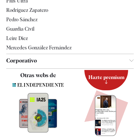
Plus Ultra
Gente
Rodríguez Zapatero
Televisión
Pedro Sánchez
Tendencias
Guardia Civil
Leire Díez
Mercedes González Fernández
Corporativo
Contacto
Otras webs de
Hazte premium
Suscripción
Newsletter
Apps
Quiénes somos
Especificaciones