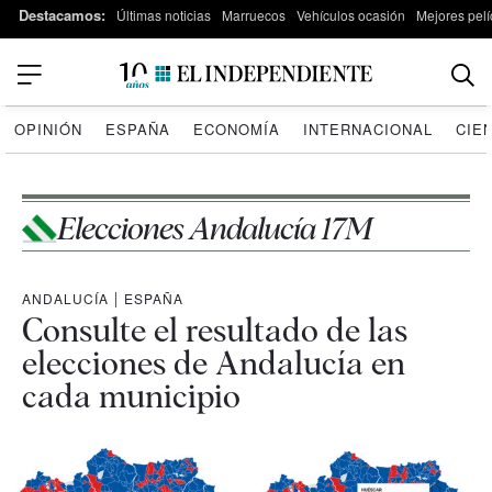
Destacamos:
Últimas noticias
Marruecos
Vehículos ocasión
Mejores pelí
OPINIÓN
ESPAÑA
ECONOMÍA
INTERNACIONAL
CIE
Elecciones Andalucía 17M
ANDALUCÍA
|
ESPAÑA
Consulte el resultado de las
elecciones de Andalucía en
cada municipio