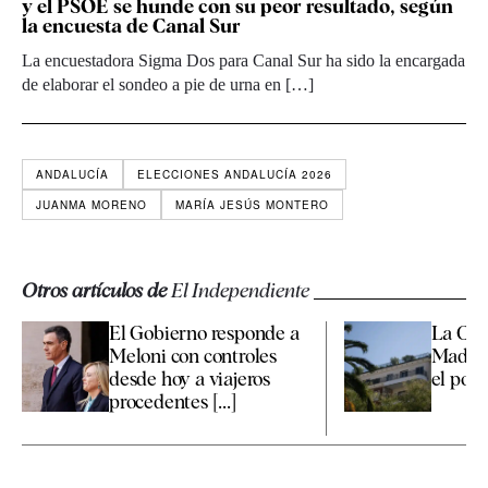
y el PSOE se hunde con su peor resultado, según
la encuesta de Canal Sur
La encuestadora Sigma Dos para Canal Sur ha sido la encargada
de elaborar el sondeo a pie de urna en […]
ANDALUCÍA
ELECCIONES ANDALUCÍA 2026
JUANMA MORENO
MARÍA JESÚS MONTERO
Otros artículos de
El Independiente
El Gobierno responde a
La Co
Meloni con controles
Madrid
desde hoy a viajeros
el polé
procedentes [...]