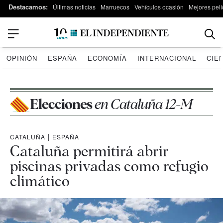
Destacamos:
Últimas noticias
Marruecos
Vehículos ocasión
Mejores pelí
OPINIÓN
ESPAÑA
ECONOMÍA
INTERNACIONAL
CIE
Elecciones
en Cataluña 12-M
CATALUÑA
|
ESPAÑA
Cataluña permitirá abrir
piscinas privadas como refugio
climático