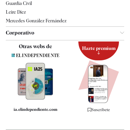
Guardia Civil
Leire Díez
Mercedes González Fernández
Corporativo
Contacto
Otras webs de
Hazte premium
Suscripción
Newsletter
Apps
Quiénes somos
Especificaciones
ia.elindependiente.com
Suscríbete