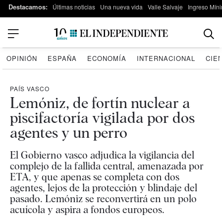
Destacamos:
Últimas noticias
Una nueva vida
Valle Salvaje
Ingreso Míni
OPINIÓN
ESPAÑA
ECONOMÍA
INTERNACIONAL
CIE
PAÍS VASCO
Lemóniz, de fortín nuclear a
piscifactoría vigilada por dos
agentes y un perro
El Gobierno vasco adjudica la vigilancia del
complejo de la fallida central, amenazada por
ETA, y que apenas se completa con dos
agentes, lejos de la protección y blindaje del
pasado. Lemóniz se reconvertirá en un polo
acuícola y aspira a fondos europeos.