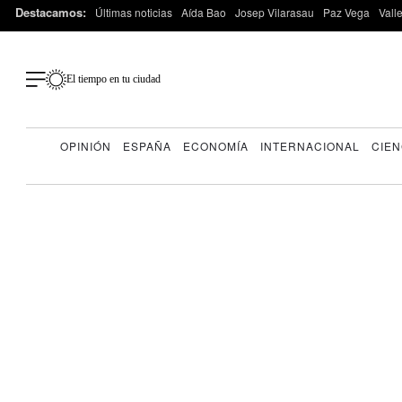
Destacamos:
Últimas noticias
Aída Bao
Josep Vilarasau
Paz Vega
Vall
El tiempo en tu ciudad
OPINIÓN
ESPAÑA
ECONOMÍA
INTERNACIONAL
CIEN