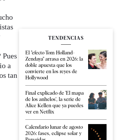
mucho
istas
y
TENDENCIAS
El "efecto Tom Holland-
? Pues
Zendaya" arrasa en 2026: la
io a
doble apuesta que los
convierte en los reyes de
os tan
Hollywood
Final explicado de 'El mapa
de los anhelos', la serie de
Alice Kellen que ya puedes
ver en Netflix
Calendario lunar de agosto
2026: fases, eclipse solar y
Perseidas