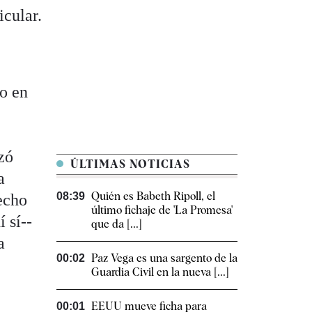
icular.
mo en
zó
ÚLTIMAS NOTICIAS
a
Quién es Babeth Ripoll, el
08:39
echo
último fichaje de 'La Promesa'
 sí--
que da [...]
a
Paz Vega es una sargento de la
00:02
Guardia Civil en la nueva [...]
EEUU mueve ficha para
00:01