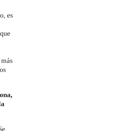
o, es
 que
e más
sos
lona,
la
Se