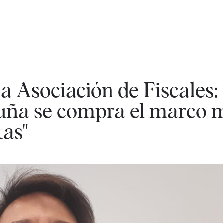
S
la Asociación de Fiscales
luña se compra el marco 
tas"