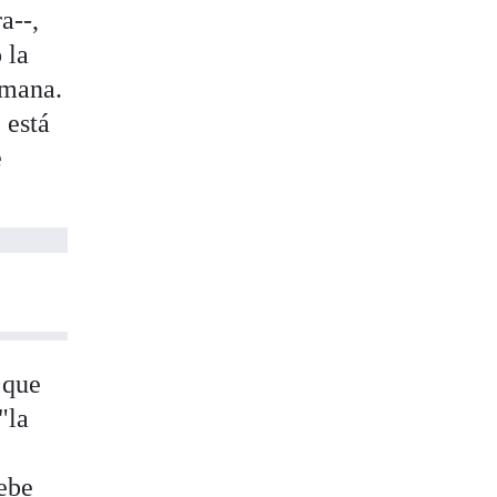
a--,
 la
emana.
 está
e
 que
"la
debe