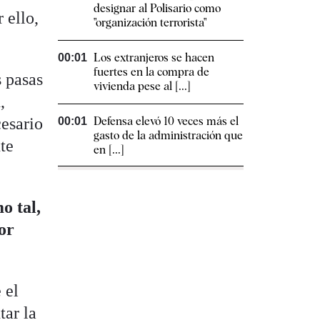
designar al Polisario como
 ello,
"organización terrorista"
Los extranjeros se hacen
00:01
fuertes en la compra de
 pasas
vivienda pese al [...]
,
cesario
Defensa elevó 10 veces más el
00:01
gasto de la administración que
te
en [...]
o tal,
or
 el
tar la