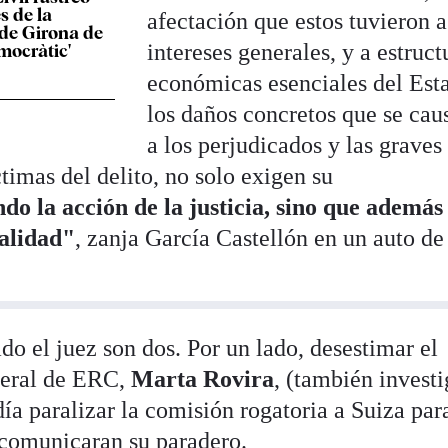
s de la
afectación que estos tuvieron a
de Girona de
intereses generales, y a estruct
mocràtic'
económicas esenciales del Est
los daños concretos que se cau
a los perjudicados y las graves
ctimas del delito, no solo exigen su
o la acción de la justicia, sino que además
galidad"
, zanja García Castellón en un auto de
o el juez son dos. Por un lado, desestimar el
eneral de ERC,
Marta Rovira
, (también invest
día paralizar la comisión rogatoria a Suiza par
s comunicaran su paradero.