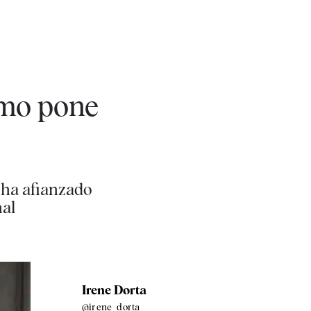
smo pone
e ha afianzado
nal
Irene Dorta
@irene_dorta