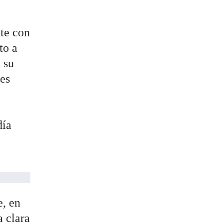
nte con
to a
 su
res
e
día
e, en
a clara