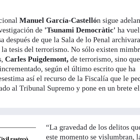
acional
Manuel García-Castelló
n sigue adela
vestigación de
'Tsunami Democràtic'
ha vuel
sa después de que la Sala de lo Penal archivara
la tesis del terrorismo. No sólo existen mimb
s,
Carles Puigdemont,
de terrorismo, sino qu
 incrementado, según el último escrito que ha
sestima así el recurso de la Fiscalía que le pe
iado al Tribunal Supremo y pone en un brete el
“La gravedad de los delitos qu
este momento se vislumbran, l
ivil rastreó