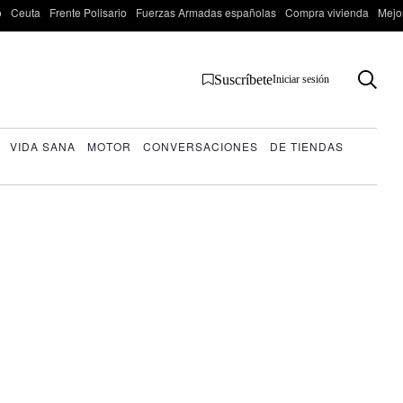
o
Ceuta
Frente Polisario
Fuerzas Armadas españolas
Compra vivienda
Mejo
Suscríbete
Iniciar sesión
VIDA SANA
MOTOR
CONVERSACIONES
DE TIENDAS