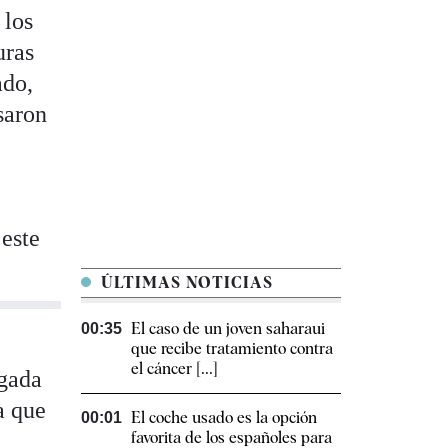
 los
uras
ado,
saron
 este
ÚLTIMAS NOTICIAS
El caso de un joven saharaui
00:35
que recibe tratamiento contra
el cáncer [...]
igada
a que
El coche usado es la opción
00:01
favorita de los españoles para