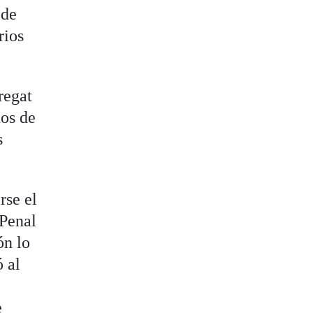
 de
rios
regat
hos de
s
rse el
 Penal
ón lo
ó al
e