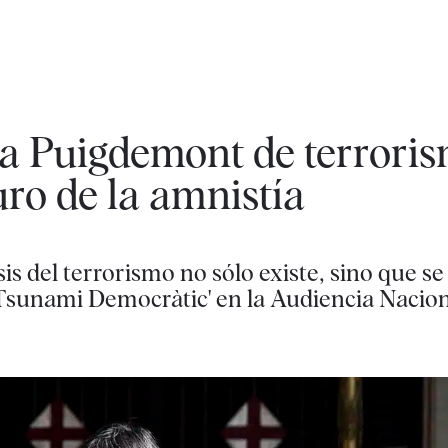
a a Puigdemont de terrori
uro de la amnistía
sis del terrorismo no sólo existe, sino que s
e 'Tsunami Democràtic' en la Audiencia Nacio