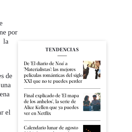
e
ene por
e la
TENDENCIAS
De 'El diario de Noa' a
'Materialistas': las mejores
es de
películas románticas del siglo
XXI que no te puedes perder
 una
dena
Final explicado de 'El mapa
de los anhelos', la serie de
Alice Kellen que ya puedes
r el
ver en Netflix
Calendario lunar de agosto