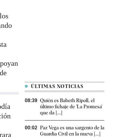
los
uando
sta
apoyan
 de
ÚLTIMAS NOTICIAS
Quién es Babeth Ripoll, el
08:39
odía
último fichaje de 'La Promesa'
que da [...]
ción
Paz Vega es una sargento de la
00:02
rara
Guardia Civil en la nueva [...]