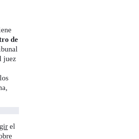
iene
tro de
ibunal
l juez
los
ma,
gir
el
sobre