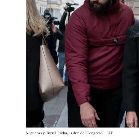
Nogueras y Turull (dcha.) salen del Congreso. |
EFE