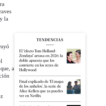
ra
graves
y la
TENDENCIAS
ruyó
El "efecto Tom Holland-
Zendaya" arrasa en 2026: la
el
doble apuesta que los
convierte en los reyes de
 que, a
Hollywood
ción
Final explicado de 'El mapa
de los anhelos', la serie de
Alice Kellen que ya puedes
ez
ver en Netflix