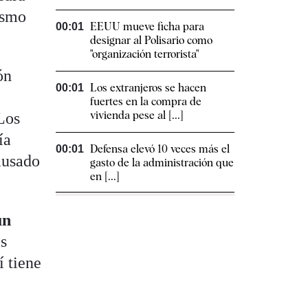
ismo
EEUU mueve ficha para
00:01
designar al Polisario como
"organización terrorista"
ón
Los extranjeros se hacen
00:01
fuertes en la compra de
vivienda pese al [...]
Los
ía
Defensa elevó 10 veces más el
00:01
ausado
gasto de la administración que
en [...]
ún
s
í tiene