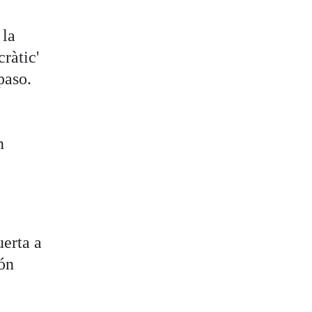
 la
ràtic'
paso.
n
uerta a
ión