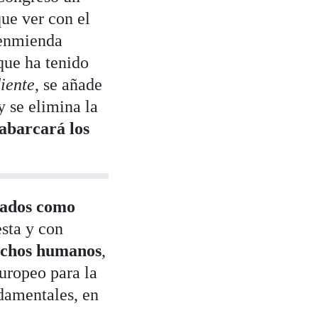
ue ver con el
enmienda
 que ha tenido
iente
, se añade
y se elimina la
 abarcará los
icados como
sta y con
rechos humanos
,
Europeo para la
damentales, en