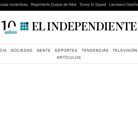
culas románticas
Regimiento Duque de Alba
Trump El Sayed
Laureano Oubiña
CIA
SOCIEDAD
GENTE
DEPORTES
TENDENCIAS
TELEVISIÓN
ARTÍCULOS