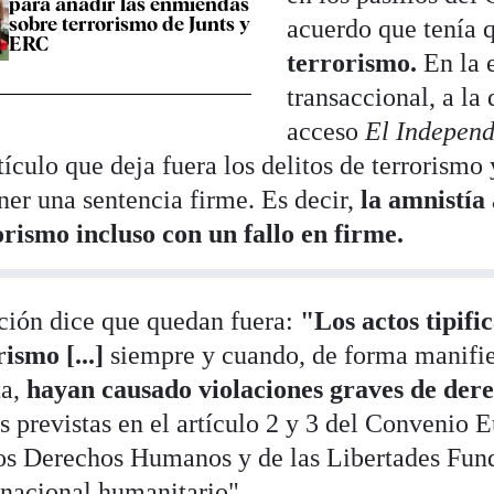
para añadir las enmiendas
sobre terrorismo de Junts y
acuerdo que tenía q
ERC
terrorismo.
En la 
transaccional, a la
acceso
El Independ
tículo que deja fuera los delitos de terrorismo 
ner una sentencia firme. Es decir,
la amnistía
orismo incluso con un fallo en firme.
ción dice que quedan fuera:
"Los actos tipif
ismo [...]
siempre y cuando, de forma manifie
ta,
hayan causado violaciones graves de de
as previstas en el artículo 2 y 3 del Convenio 
los Derechos Humanos y de las Libertades Fun
rnacional humanitario".