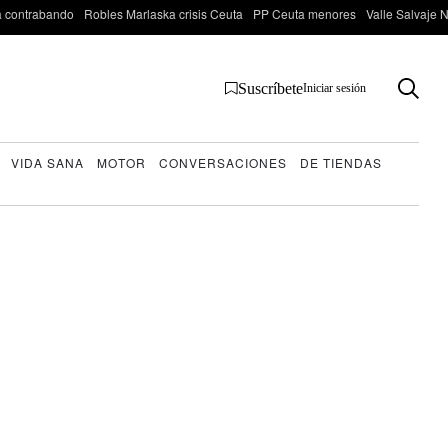
 contrabando
Robles Marlaska crisis Ceuta
PP Ceuta menores
Valle Salvaje N
Suscríbete
Iniciar sesión
VIDA SANA
MOTOR
CONVERSACIONES
DE TIENDAS