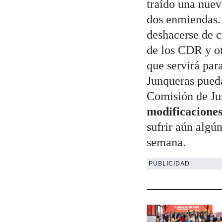
traído una nuev
dos enmiendas.
deshacerse de c
de los CDR y ot
que servirá par
Junqueras pueda
Comisión de Ju
modificacione
sufrir aún algú
semana.
PUBLICIDAD