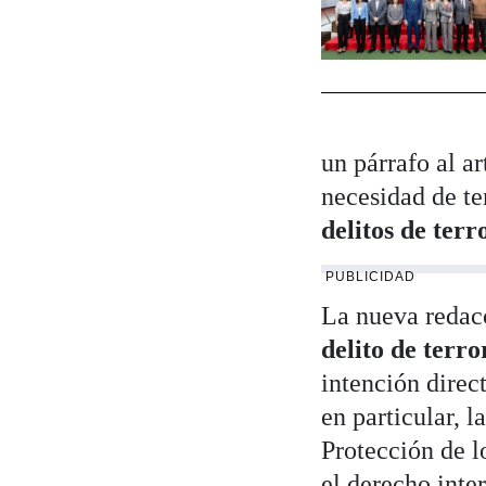
un párrafo al ar
necesidad de te
delitos de terr
PUBLICIDAD
La nueva redac
delito de terror
intención direc
en particular, l
Protección de 
el derecho inte