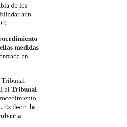
abla de los
 blindar aún
OE.
procedimiento
ellas medidas
 entrada en
l Tribunal
al al
Tribunal
procedimiento,
. Es decir,
la
olver a