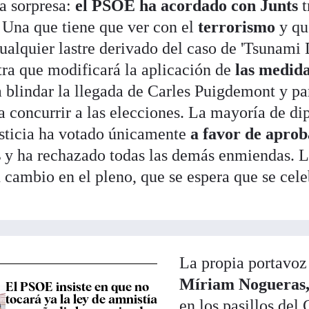
a sorpresa:
el PSOE ha acordado con Junts
t
 Una que tiene que ver con el
terrorismo
y qu
ualquier lastre derivado del caso de 'Tsunami
ra que modificará la aplicación de
las medida
a blindar la llegada de Carles Puigdemont y pa
 concurrir a las elecciones. La mayoría de di
sticia ha votado únicamente
a favor de aprob
s
y ha rechazado todas las demás enmiendas. L
n cambio en el pleno, que se espera que se cel
La propia portavoz 
Míriam Nogueras
El PSOE insiste en que no
tocará ya la ley de amnistía
en los pasillos del