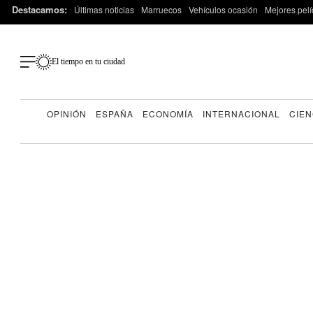
Destacamos:
Últimas noticias
Marruecos
Vehículos ocasión
Mejores pelí
El tiempo en tu ciudad
OPINIÓN
ESPAÑA
ECONOMÍA
INTERNACIONAL
CIEN