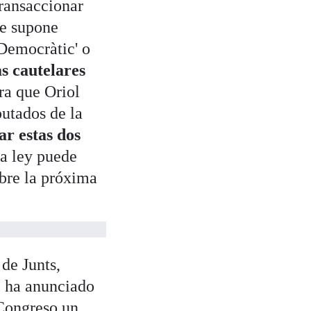
ransaccionar
e supone
 Democràtic' o
s cautelares
ra que Oriol
putados de la
ar estas dos
a ley puede
ebre la próxima
de Junts,
,
ha anunciado
 Congreso un