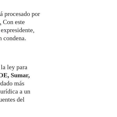
tá procesado por
.
Con este
 expresidente,
en condena.
la ley para
OE, Sumar,
rdado más
urídica a un
uentes del