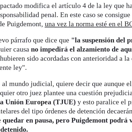
 pactado modifica el artículo 4 de la ley que h
esponsabilidad penal. En este caso se consigue
 de Puigdemont,
una vez la norma esté en el B
evo párrafo que dice que
"la suspensión del 
uier causa
no impedirá el alzamiento de aqu
hubieren sido acordadas con anterioridad a la
ente ley".
o al mundo judicial, quiere decir que aunque e
uier otro juez plantee una cuestión prejudici
 la Unión Europea (TJUE)
y esto paralice el 
telares del tipo órdenes de detención decaerán
 quedar en pausa, pero Puigdemont podrá v
 detenido.