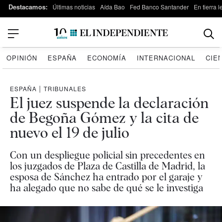
Destacamos:
Últimas noticias
Aída Bao
Fed Banco Santander
En tierra 
OPINIÓN
ESPAÑA
ECONOMÍA
INTERNACIONAL
CIE
ESPAÑA
|
TRIBUNALES
El juez suspende la declaración
de Begoña Gómez y la cita de
nuevo el 19 de julio
Con un despliegue policial sin precedentes en
los juzgados de Plaza de Castilla de Madrid, la
esposa de Sánchez ha entrado por el garaje y
ha alegado que no sabe de qué se le investiga