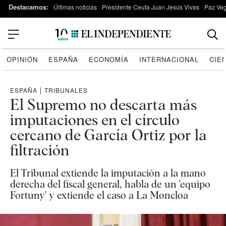
Destacamos:
Últimas noticias
Presidente Ceuta Juan Jesús Vivas
Paz Ve
OPINIÓN
ESPAÑA
ECONOMÍA
INTERNACIONAL
CIE
ESPAÑA
|
TRIBUNALES
El Supremo no descarta más
imputaciones en el círculo
cercano de García Ortiz por la
filtración
El Tribunal extiende la imputación a la mano
derecha del fiscal general, habla de un 'equipo
Fortuny' y extiende el caso a La Moncloa