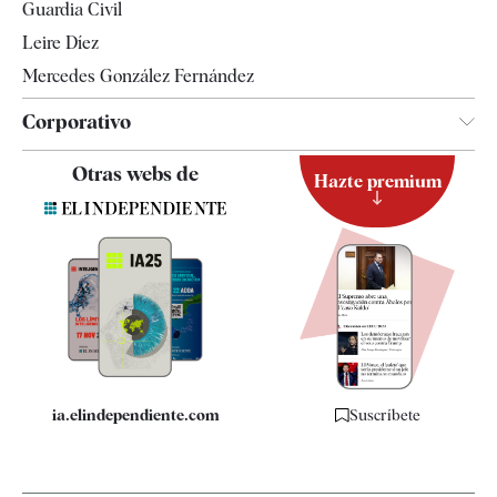
Guardia Civil
Leire Díez
Mercedes González Fernández
Corporativo
Contacto
Otras webs de
Hazte premium
Suscripción
Newsletter
Apps
Quiénes somos
Especificaciones
ia.elindependiente.com
Suscríbete