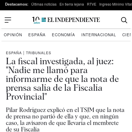
Destacamos:
Últimas noticias
En tierra lejana
RTVE
Ingreso Mínimo Vital
OPINIÓN
ESPAÑA
ECONOMÍA
INTERNACIONAL
CIE
ESPAÑA
|
TRIBUNALES
La fiscal investigada, al juez:
"Nadie me llamó para
informarme de que la nota de
prensa salía de la Fiscalía
Provincial"
Pilar Rodríguez explicó en el TSJM que la nota
de prensa no partió de ella y que, en ningún
caso, la avisaron de que llevaría el membrete
de su Fiscalía