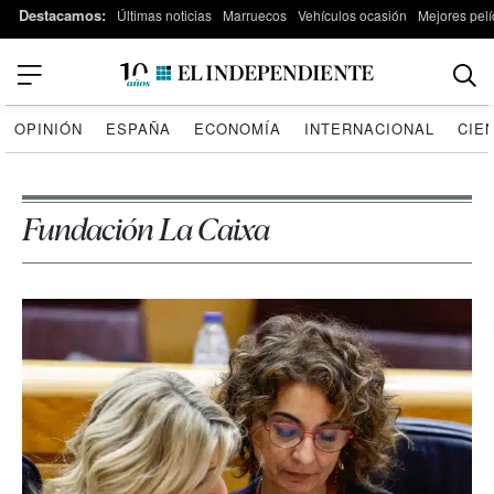
Destacamos:
Últimas noticias
Marruecos
Vehículos ocasión
Mejores pelí
OPINIÓN
ESPAÑA
ECONOMÍA
INTERNACIONAL
CIE
Fundación La Caixa