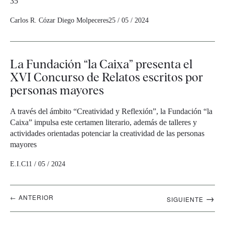
35
Carlos R. Cózar
Diego Molpeceres
25 / 05 / 2024
La Fundación “la Caixa” presenta el
XVI Concurso de Relatos escritos por
personas mayores
A través del ámbito “Creatividad y Reflexión”, la Fundación “la
Caixa” impulsa este certamen literario, además de talleres y
actividades orientadas potenciar la creatividad de las personas
mayores
E.I.C
11 / 05 / 2024
Navegación
→
← ANTERIOR
SIGUIENTE
artículos