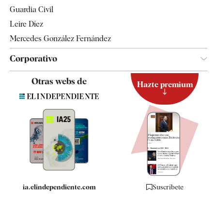
Tendencias
Guardia Civil
Leire Díez
Mercedes González Fernández
Corporativo
Contacto
Otras webs de
Hazte premium
Suscripción
Newsletter
Apps
Quiénes somos
Especificaciones
ia.elindependiente.com
Suscríbete