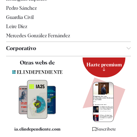
Televisión
Pedro Sánchez
Tendencias
Guardia Civil
Leire Díez
Mercedes González Fernández
Corporativo
Contacto
Otras webs de
Hazte premium
Suscripción
Newsletter
Apps
Quiénes somos
Especificaciones
ia.elindependiente.com
Suscríbete