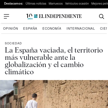
Destacamos:
Últimas noticias
Marruecos
Vehículos ocasión
Mejores pelí
OPINIÓN
ESPAÑA
ECONOMÍA
INTERNACIONAL
CIE
SOCIEDAD
La España vaciada, el territorio
más vulnerable ante la
globalización y el cambio
climático