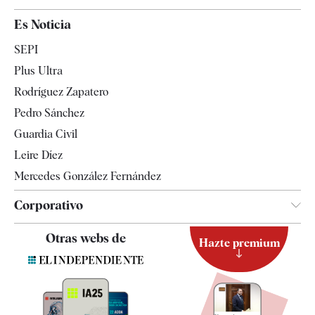
España
Es Noticia
Economía
SEPI
Internacional
Plus Ultra
Gente
Rodríguez Zapatero
Televisión
Pedro Sánchez
Tendencias
Guardia Civil
Leire Díez
Mercedes González Fernández
Corporativo
Contacto
Otras webs de
Hazte premium
Suscripción
Newsletter
Apps
Quiénes somos