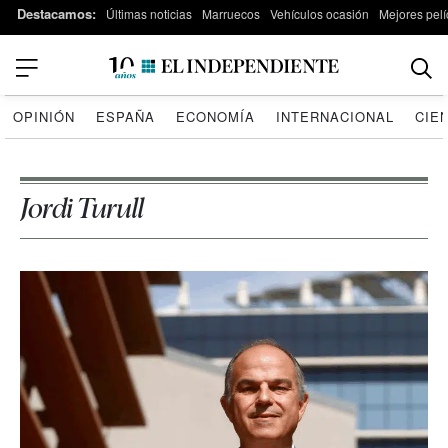
Destacamos:
Últimas noticias
Marruecos
Vehículos ocasión
Mejores pelí
OPINIÓN
ESPAÑA
ECONOMÍA
INTERNACIONAL
CIE
Jordi Turull