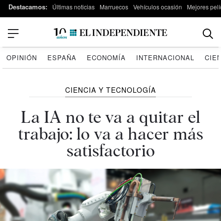
Destacamos:
Últimas noticias
Marruecos
Vehículos ocasión
Mejores pelí
OPINIÓN
ESPAÑA
ECONOMÍA
INTERNACIONAL
CIE
CIENCIA Y TECNOLOGÍA
La IA no te va a quitar el
trabajo: lo va a hacer más
satisfactorio