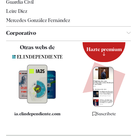
Guardia Civil
Leire Díez
Mercedes González Fernández
Corporativo
Contacto
Otras webs de
Hazte premium
Suscripción
Newsletter
Apps
Quiénes somos
Especificaciones
ia.elindependiente.com
Suscríbete