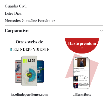
Tendencias
Guardia Civil
Leire Díez
Mercedes González Fernández
Corporativo
Contacto
Otras webs de
Hazte premium
Suscripción
Newsletter
Apps
Quiénes somos
Especificaciones
ia.elindependiente.com
Suscríbete