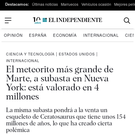
Destacamos:
Últimas noticias
Marruecos
Vehículos ocasión
Mejores pelí
OPINIÓN
ESPAÑA
ECONOMÍA
INTERNACIONAL
CIE
CIENCIA Y TECNOLOGÍA
|
ESTADOS UNIDOS
|
INTERNACIONAL
El meteorito más grande de
Marte, a subasta en Nueva
York: está valorado en 4
millones
La misma subasta pondrá a la venta un
esqueleto de Ceratosaurus que tiene unos 154
millones de años, lo que ha creado cierta
polémica