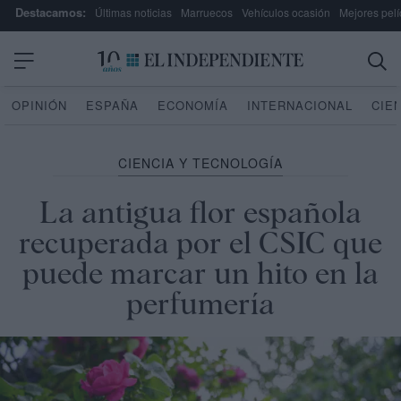
Destacamos:
Últimas noticias
Marruecos
Vehículos ocasión
Mejores pelí
OPINIÓN
ESPAÑA
ECONOMÍA
INTERNACIONAL
CIE
CIENCIA Y TECNOLOGÍA
La antigua flor española
recuperada por el CSIC que
puede marcar un hito en la
perfumería