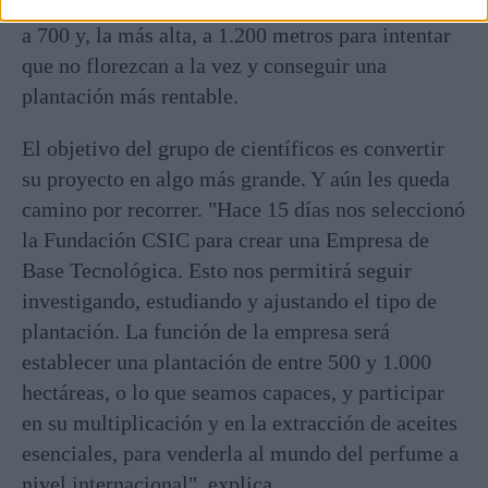
plantadas en tres parcelas, una a 500 metros, otra
a 700 y, la más alta, a 1.200 metros para intentar
que no florezcan a la vez y conseguir una
plantación más rentable.
El objetivo del grupo de científicos es convertir
su proyecto en algo más grande. Y aún les queda
camino por recorrer. "Hace 15 días nos seleccionó
la Fundación CSIC para crear una Empresa de
Base Tecnológica. Esto nos permitirá seguir
investigando, estudiando y ajustando el tipo de
plantación. La función de la empresa será
establecer una plantación de entre 500 y 1.000
hectáreas, o lo que seamos capaces, y participar
en su multiplicación y en la extracción de aceites
esenciales, para venderla al mundo del perfume a
nivel internacional", explica.