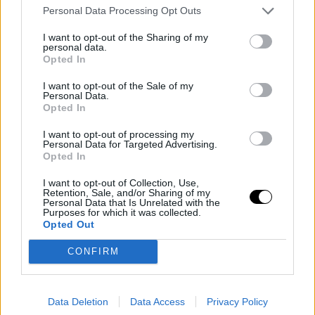
Personal Data Processing Opt Outs
I want to opt-out of the Sharing of my
personal data.
Opted In
I want to opt-out of the Sale of my
Personal Data.
Opted In
I want to opt-out of processing my
Personal Data for Targeted Advertising.
Opted In
I want to opt-out of Collection, Use,
Retention, Sale, and/or Sharing of my
Los nuevos rosales de esta antigua flor
Personal Data that Is Unrelated with the
Purposes for which it was collected.
desprenden una fragancia intensa. Sus pétalos son
Opted Out
grandes y de color rojo-púrpura. Cada flor tiene
CONFIRM
entre 60 y 70 de ellos. La plantas florecen entre
mayo y junio y crecen erguidas en una zona
montañosa de la cordillera cantábrica. Están
Data Deletion
Data Access
Privacy Policy