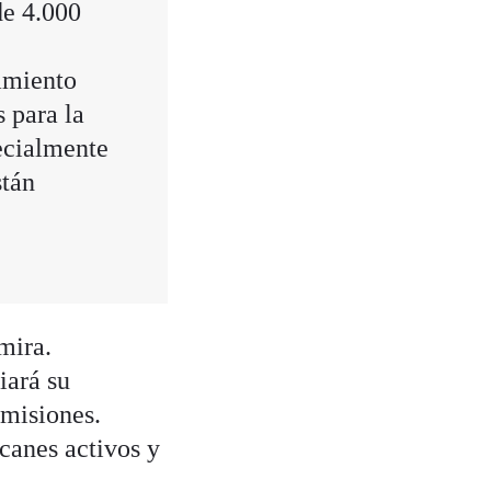
de 4.000
amiento
 para la
ecialmente
stán
mira.
iará su
 misiones.
lcanes activos y