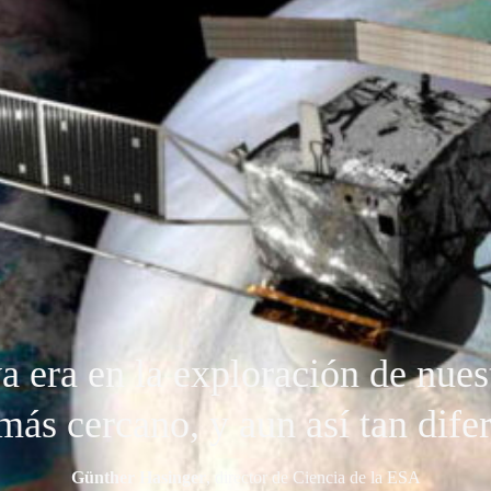
 era en la exploración de nues
más cercano, y aun así tan dife
Günther Hasinger
, director de Ciencia de la ESA