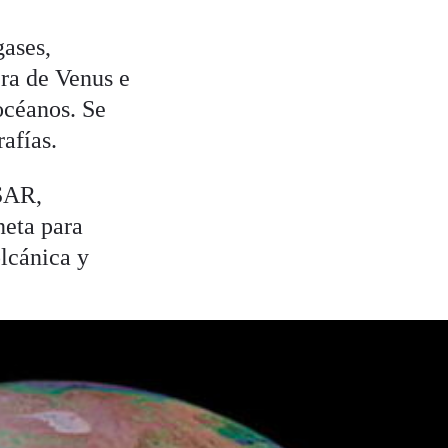
ases,
ra de Venus e
océanos. Se
afías.
SAR,
neta para
olcánica y