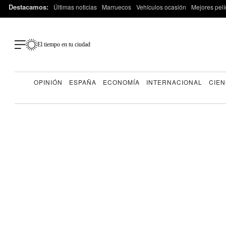
Destacamos:
Últimas noticias
Marruecos
Vehículos ocasión
Mejores pelí
El tiempo en tu ciudad
OPINIÓN
ESPAÑA
ECONOMÍA
INTERNACIONAL
CIEN