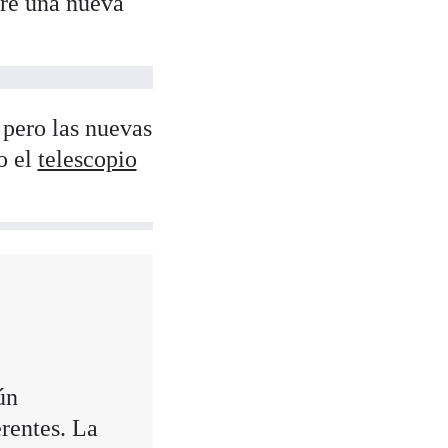
bre una nueva
 pero las nuevas
o el
telescopio
ún
rentes. La