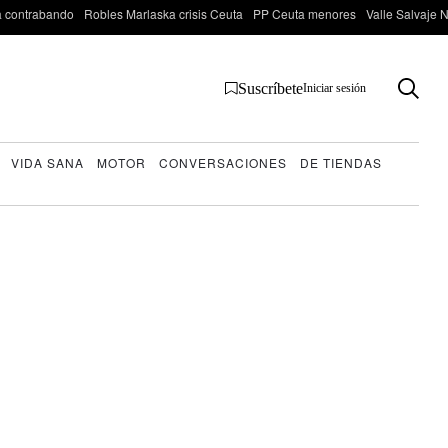
 contrabando
Robles Marlaska crisis Ceuta
PP Ceuta menores
Valle Salvaje N
Suscríbete
Iniciar sesión
VIDA SANA
MOTOR
CONVERSACIONES
DE TIENDAS