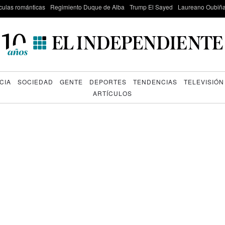
culas románticas
Regimiento Duque de Alba
Trump El Sayed
Laureano Oubiña
CIA
SOCIEDAD
GENTE
DEPORTES
TENDENCIAS
TELEVISIÓN
ARTÍCULOS