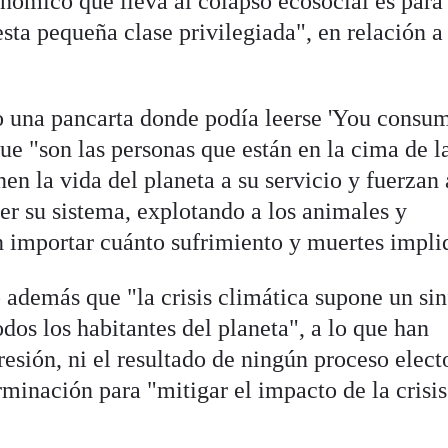
nómico que lleva al colapso ecosocial es para
esta pequeña clase privilegiada", en relación a
o una pancarta donde podía leerse 'You consu
 que "son las personas que están en la cima de l
en la vida del planeta a su servicio y fuerzan 
ner su sistema, explotando a los animales y
in importar cuánto sufrimiento y muertes impli
 además que "la crisis climática supone un sin
odos los habitantes del planeta", a lo que han
resión, ni el resultado de ningún proceso elect
rminación para "mitigar el impacto de la crisis