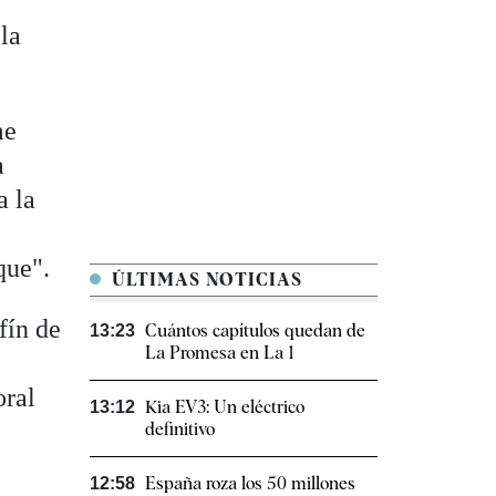
 la
me
a
a la
que".
ÚLTIMAS NOTICIAS
fín de
Cuántos capítulos quedan de
13:23
La Promesa en La 1
oral
Kia EV3: Un eléctrico
13:12
definitivo
España roza los 50 millones
12:58