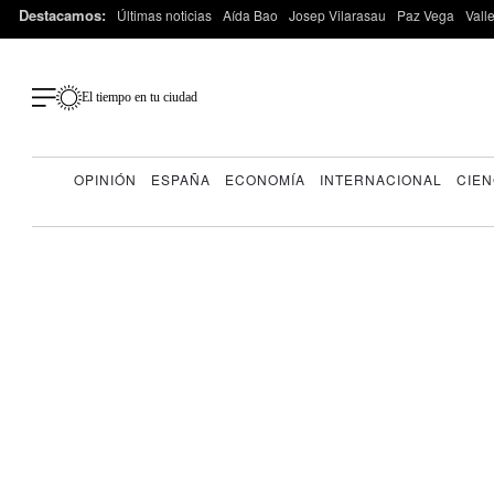
Destacamos:
Últimas noticias
Aída Bao
Josep Vilarasau
Paz Vega
Vall
El tiempo en tu ciudad
OPINIÓN
ESPAÑA
ECONOMÍA
INTERNACIONAL
CIEN