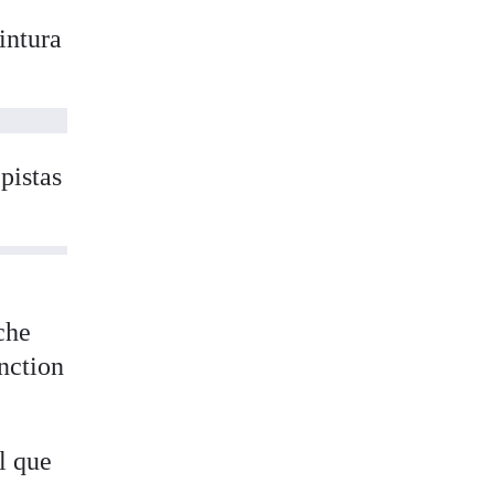
intura
pistas
che
inction
l que