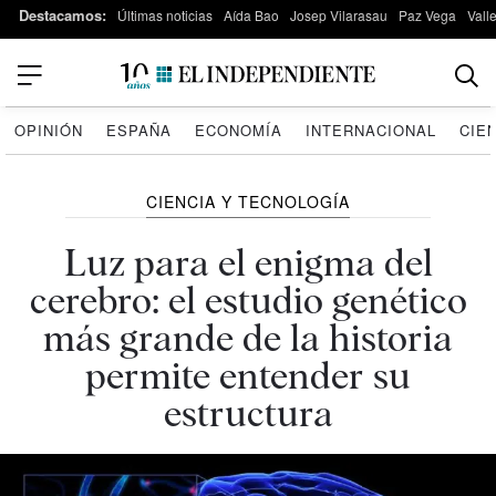
Destacamos:
Últimas noticias
Aída Bao
Josep Vilarasau
Paz Vega
Vall
OPINIÓN
ESPAÑA
ECONOMÍA
INTERNACIONAL
CIE
CIENCIA Y TECNOLOGÍA
Luz para el enigma del
cerebro: el estudio genético
más grande de la historia
permite entender su
estructura