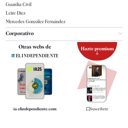
Guardia Civil
Leire Díez
Mercedes González Fernández
Corporativo
Contacto
Otras webs de
Hazte premium
Suscripción
Newsletter
Apps
Quiénes somos
Especificaciones
ia.elindependiente.com
Suscríbete